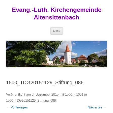
Zum
Inhalt
Evang.-Luth. Kirchengemeinde
springen
Altensittenbach
Menü
1500_TDG20151129_Stiftung_086
Veröffentlicht am
3. Dezember 2015
mit
1500 × 1001
in
1500_TDG20151129_Stiftung_086
.
← Vorheriges
Nächstes →