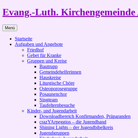
Zum
Evang.-Luth. Kirchengemeinde 
Inhalt
springen
Menü
Startseite
Aufgaben und Angebote
Friedhof
Gebet für Kranke
Gruppen und Kreise
Bautrupp
Gemeindehelferinnen
Hauskreise
Liturgische Chöre
Osteoporosegruppe
Posaunenchor
Singteam
Taufelternbesuche
Kinder- und Jugendarbeit
Downloadbereich Konfirmanden, Präparanden
crazYArpeggios – die Jugendband
Shining Lights – der Jugendbibelkreis
Jugendgruppen