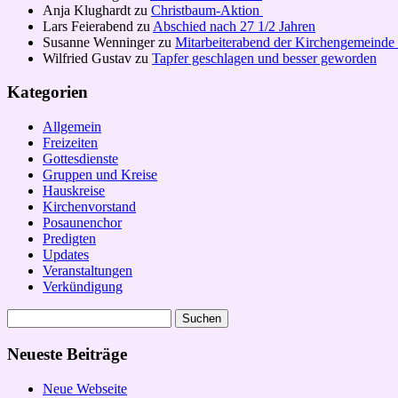
Anja Klughardt
zu
Christbaum-Aktion
Lars Feierabend
zu
Abschied nach 27 1/2 Jahren
Susanne Wenninger
zu
Mitarbeiterabend der Kirchengemeinde
Wilfried Gustav
zu
Tapfer geschlagen und besser geworden
Kategorien
Allgemein
Freizeiten
Gottesdienste
Gruppen und Kreise
Hauskreise
Kirchenvorstand
Posaunenchor
Predigten
Updates
Veranstaltungen
Verkündigung
Suchen
nach:
Neueste Beiträge
Neue Webseite