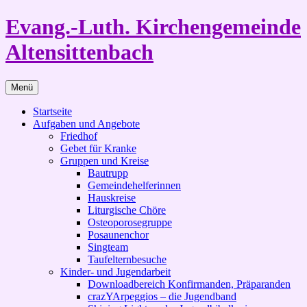
Zum
Evang.-Luth. Kirchengemeinde
Inhalt
springen
Altensittenbach
Menü
Startseite
Aufgaben und Angebote
Friedhof
Gebet für Kranke
Gruppen und Kreise
Bautrupp
Gemeindehelferinnen
Hauskreise
Liturgische Chöre
Osteoporosegruppe
Posaunenchor
Singteam
Taufelternbesuche
Kinder- und Jugendarbeit
Downloadbereich Konfirmanden, Präparanden
crazYArpeggios – die Jugendband