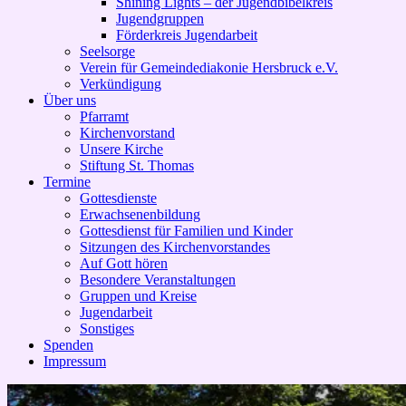
Shining Lights – der Jugendbibelkreis
Jugendgruppen
Förderkreis Jugendarbeit
Seelsorge
Verein für Gemeindediakonie Hersbruck e.V.
Verkündigung
Über uns
Pfarramt
Kirchenvorstand
Unsere Kirche
Stiftung St. Thomas
Termine
Gottesdienste
Erwachsenenbildung
Gottesdienst für Familien und Kinder
Sitzungen des Kirchenvorstandes
Auf Gott hören
Besondere Veranstaltungen
Gruppen und Kreise
Jugendarbeit
Sonstiges
Spenden
Impressum