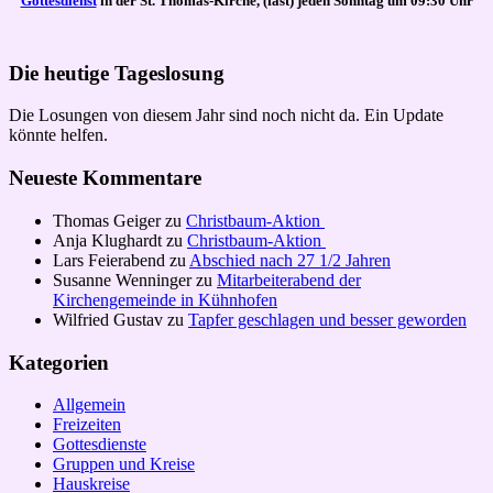
Gottesdienst
in der St. Thomas-Kirche, (fast) jeden Sonntag um 09:30 Uhr
Die heutige Tageslosung
Die Losungen von diesem Jahr sind noch nicht da. Ein Update
könnte helfen.
Neueste Kommentare
Thomas Geiger
zu
Christbaum-Aktion
Anja Klughardt
zu
Christbaum-Aktion
Lars Feierabend
zu
Abschied nach 27 1/2 Jahren
Susanne Wenninger
zu
Mitarbeiterabend der
Kirchengemeinde in Kühnhofen
Wilfried Gustav
zu
Tapfer geschlagen und besser geworden
Kategorien
Allgemein
Freizeiten
Gottesdienste
Gruppen und Kreise
Hauskreise