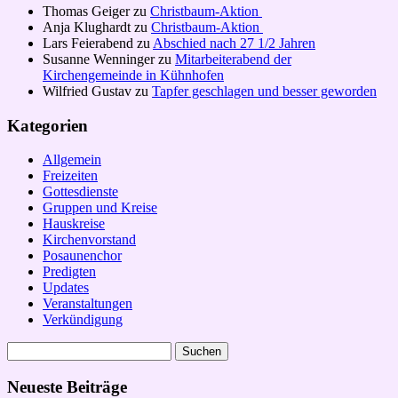
Thomas Geiger
zu
Christbaum-Aktion
Anja Klughardt
zu
Christbaum-Aktion
Lars Feierabend
zu
Abschied nach 27 1/2 Jahren
Susanne Wenninger
zu
Mitarbeiterabend der
Kirchengemeinde in Kühnhofen
Wilfried Gustav
zu
Tapfer geschlagen und besser geworden
Kategorien
Allgemein
Freizeiten
Gottesdienste
Gruppen und Kreise
Hauskreise
Kirchenvorstand
Posaunenchor
Predigten
Updates
Veranstaltungen
Verkündigung
Suchen
nach:
Neueste Beiträge