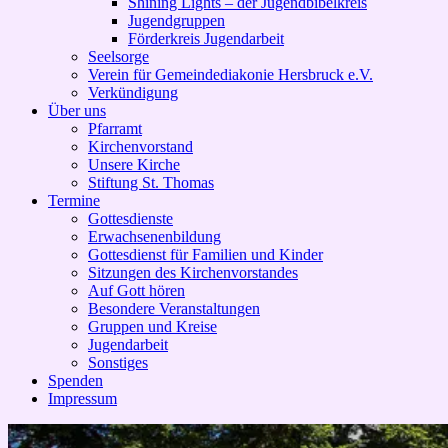
Shining Lights – der Jugendbibelkreis
Jugendgruppen
Förderkreis Jugendarbeit
Seelsorge
Verein für Gemeindediakonie Hersbruck e.V.
Verkündigung
Über uns
Pfarramt
Kirchenvorstand
Unsere Kirche
Stiftung St. Thomas
Termine
Gottesdienste
Erwachsenenbildung
Gottesdienst für Familien und Kinder
Sitzungen des Kirchenvorstandes
Auf Gott hören
Besondere Veranstaltungen
Gruppen und Kreise
Jugendarbeit
Sonstiges
Spenden
Impressum