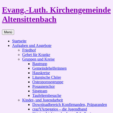
Zum
Evang.-Luth. Kirchengemeinde
Inhalt
springen
Altensittenbach
Menü
Startseite
Aufgaben und Angebote
Friedhof
Gebet für Kranke
Gruppen und Kreise
Bautrupp
Gemeindehelferinnen
Hauskreise
Liturgische Chöre
Osteoporosegruppe
Posaunenchor
Singteam
Taufelternbesuche
Kinder- und Jugendarbeit
Downloadbereich Konfirmanden, Präparanden
crazYArpeggios – die Jugendband