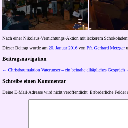
Nach einer Nikolaus-Vernichtungs-Aktion mit leckerem Schokoladenf
Dieser Beitrag wurde am
20. Januar 2016
von
Pfr. Gerhard Metzger
u
Beitragsnavigation
←
Christbaumaktion
Vaterunser – ein beinahe alltägliches Gespräch
Schreibe einen Kommentar
Deine E-Mail-Adresse wird nicht veröffentlicht.
Erforderliche Felder 