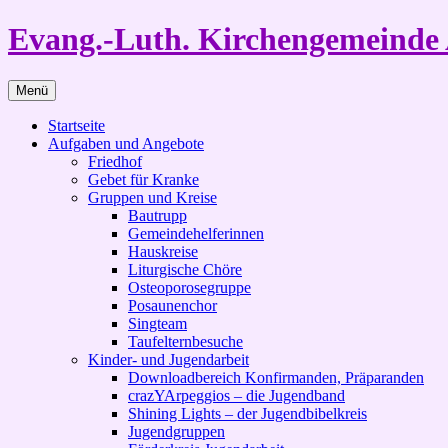
Zum
Evang.-Luth. Kirchengemeinde 
Inhalt
springen
Menü
Startseite
Aufgaben und Angebote
Friedhof
Gebet für Kranke
Gruppen und Kreise
Bautrupp
Gemeindehelferinnen
Hauskreise
Liturgische Chöre
Osteoporosegruppe
Posaunenchor
Singteam
Taufelternbesuche
Kinder- und Jugendarbeit
Downloadbereich Konfirmanden, Präparanden
crazYArpeggios – die Jugendband
Shining Lights – der Jugendbibelkreis
Jugendgruppen