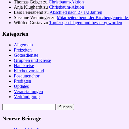
Thomas Geiger
zu
Christbaum-Aktion
Anja Klughardt
zu
Christbaum-Aktion
Lars Feierabend
zu
Abschied nach 27 1/2 Jahren
Susanne Wenninger
zu
Mitarbeiterabend der Kirchengemeinde
Wilfried Gustav
zu
Tapfer geschlagen und besser geworden
Kategorien
Allgemein
Freizeiten
Gottesdienste
Gruppen und Kreise
Hauskreise
Kirchenvorstand
Posaunenchor
Predigten
Updates
Veranstaltungen
Verkündigung
Suchen
nach:
Neueste Beiträge