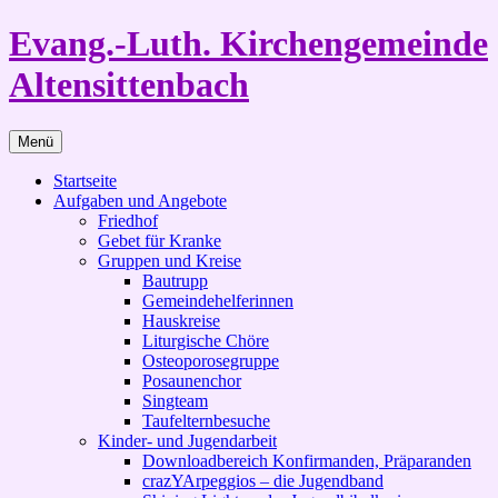
Zum
Evang.-Luth. Kirchengemeinde
Inhalt
springen
Altensittenbach
Menü
Startseite
Aufgaben und Angebote
Friedhof
Gebet für Kranke
Gruppen und Kreise
Bautrupp
Gemeindehelferinnen
Hauskreise
Liturgische Chöre
Osteoporosegruppe
Posaunenchor
Singteam
Taufelternbesuche
Kinder- und Jugendarbeit
Downloadbereich Konfirmanden, Präparanden
crazYArpeggios – die Jugendband