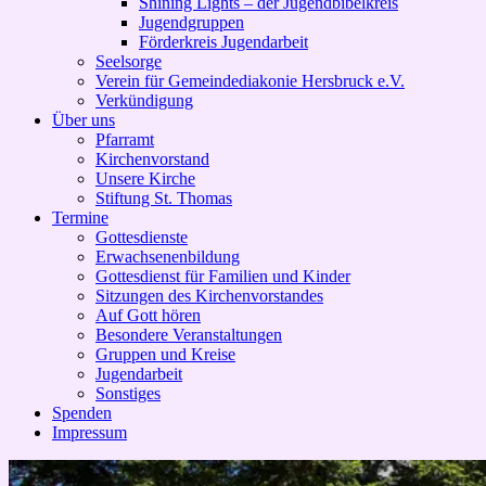
Shining Lights – der Jugendbibelkreis
Jugendgruppen
Förderkreis Jugendarbeit
Seelsorge
Verein für Gemeindediakonie Hersbruck e.V.
Verkündigung
Über uns
Pfarramt
Kirchenvorstand
Unsere Kirche
Stiftung St. Thomas
Termine
Gottesdienste
Erwachsenenbildung
Gottesdienst für Familien und Kinder
Sitzungen des Kirchenvorstandes
Auf Gott hören
Besondere Veranstaltungen
Gruppen und Kreise
Jugendarbeit
Sonstiges
Spenden
Impressum