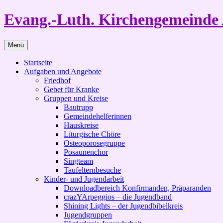
Zum
Evang.-Luth. Kirchengemeinde 
Inhalt
springen
Menü
Startseite
Aufgaben und Angebote
Friedhof
Gebet für Kranke
Gruppen und Kreise
Bautrupp
Gemeindehelferinnen
Hauskreise
Liturgische Chöre
Osteoporosegruppe
Posaunenchor
Singteam
Taufelternbesuche
Kinder- und Jugendarbeit
Downloadbereich Konfirmanden, Präparanden
crazYArpeggios – die Jugendband
Shining Lights – der Jugendbibelkreis
Jugendgruppen