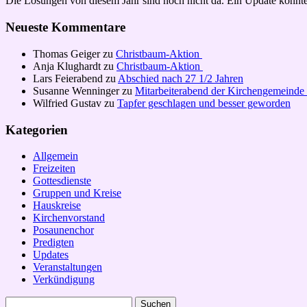
Die Losungen von diesem Jahr sind noch nicht da. Ein Update könnte
Neueste Kommentare
Thomas Geiger
zu
Christbaum-Aktion
Anja Klughardt
zu
Christbaum-Aktion
Lars Feierabend
zu
Abschied nach 27 1/2 Jahren
Susanne Wenninger
zu
Mitarbeiterabend der Kirchengemeinde
Wilfried Gustav
zu
Tapfer geschlagen und besser geworden
Kategorien
Allgemein
Freizeiten
Gottesdienste
Gruppen und Kreise
Hauskreise
Kirchenvorstand
Posaunenchor
Predigten
Updates
Veranstaltungen
Verkündigung
Suchen