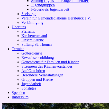
Shining Lights – der Jugendbibelkreis
Jugendgruppen
Förderkreis Jugendarbeit
Seelsorge
Verein für Gemeindediakonie Hersbruck e.V.
Verkündigung
Über uns
Pfarramt
Kirchenvorstand
Unsere Kirche
Stiftung St. Thomas
Termine
Gottesdienste
Erwachsenenbildung
Gottesdienst für Familien und Kinder
Sitzungen des Kirchenvorstandes
Auf Gott hören
Besondere Veranstaltungen
Gruppen und Kreise
Jugendarbeit
Sonstiges
Spenden
Impressum