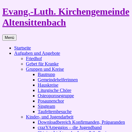
Zum
Evang.-Luth. Kirchengemeinde
Inhalt
springen
Altensittenbach
Menü
Startseite
Aufgaben und Angebote
Friedhof
Gebet für Kranke
Gruppen und Kreise
Bautrupp
Gemeindehelferinnen
Hauskreise
Liturgische Chöre
Osteoporosegruppe
Posaunenchor
Singteam
Taufelternbesuche
Kinder- und Jugendarbeit
Downloadbereich Konfirmanden, Präparanden
crazYArpeggios – die Jugendband