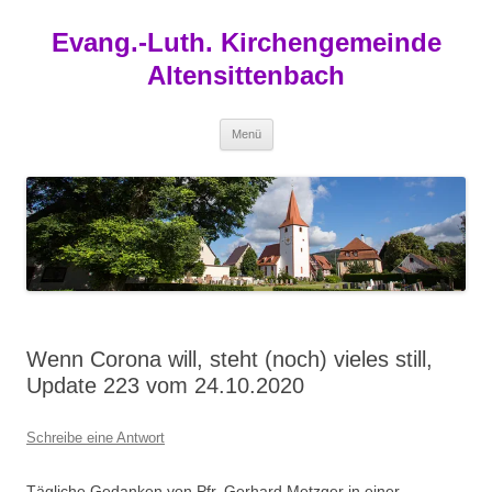
Zum
Inhalt
Evang.-Luth. Kirchengemeinde
springen
Altensittenbach
Menü
Wenn Corona will, steht (noch) vieles still,
Update 223 vom 24.10.2020
Schreibe eine Antwort
Tägliche Gedanken von Pfr. Gerhard Metzger in einer