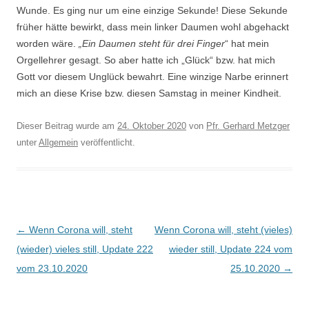
Wunde. Es ging nur um eine einzige Sekunde! Diese Sekunde
früher hätte bewirkt, dass mein linker Daumen wohl abgehackt
worden wäre.
„Ein Daumen steht für drei Finger
“ hat mein
Orgellehrer gesagt. So aber hatte ich „Glück“ bzw. hat mich
Gott vor diesem Unglück bewahrt. Eine winzige Narbe erinnert
mich an diese Krise bzw. diesen Samstag in meiner Kindheit.
Dieser Beitrag wurde am
24. Oktober 2020
von
Pfr. Gerhard Metzger
unter
Allgemein
veröffentlicht.
Beitragsnavigation
←
Wenn Corona will, steht
Wenn Corona will, steht (vieles)
(wieder) vieles still, Update 222
wieder still, Update 224 vom
vom 23.10.2020
25.10.2020
→