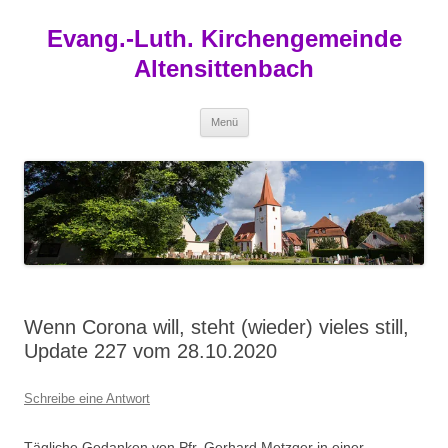
Zum
Inhalt
Evang.-Luth. Kirchengemeinde
springen
Altensittenbach
Menü
Wenn Corona will, steht (wieder) vieles still,
Update 227 vom 28.10.2020
Schreibe eine Antwort
Tägliche Gedanken von Pfr. Gerhard Metzger in einer