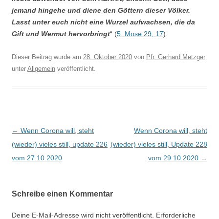
jemand hingehe und diene den Göttern dieser Völker.
Lasst unter euch nicht eine Wurzel aufwachsen, die da
Gift und Wermut hervorbringt
“ (
5. Mose 29, 17
):
Dieser Beitrag wurde am
28. Oktober 2020
von
Pfr. Gerhard Metzger
unter
Allgemein
veröffentlicht.
Beitragsnavigation
←
Wenn Corona will, steht
Wenn Corona will, steht
(wieder) vieles still, update 226
(wieder) vieles still, Update 228
vom 27.10.2020
vom 29.10.2020
→
Schreibe einen Kommentar
Deine E-Mail-Adresse wird nicht veröffentlicht.
Erforderliche