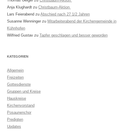
Thomas Geiger
zu
Christbaum-Aktion
Anja Klughardt
zu
Christbaum-Aktion
Lars Feierabend
zu
Abschied nach 27 1/2 Jahren
Susanne Wenninger
zu
Mitarbeiterabend der Kirchengemeinde in
Kühnhofen
Wilfried Gustav
zu
Tapfer geschlagen und besser geworden
KATEGORIEN
Allgemein
Freizeiten
Gottesdienste
Gruppen und Kreise
Hauskreise
Kirchenvorstand
Posaunenchor
Predigten
Updates