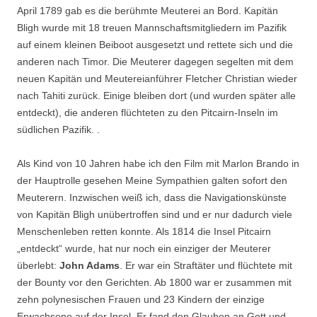
April 1789 gab es die berühmte Meuterei an Bord. Kapitän
Bligh wurde mit 18 treuen Mannschaftsmitgliedern im Pazifik
auf einem kleinen Beiboot ausgesetzt und rettete sich und die
anderen nach Timor. Die Meuterer dagegen segelten mit dem
neuen Kapitän und Meutereianführer Fletcher Christian wieder
nach Tahiti zurück. Einige bleiben dort (und wurden später alle
entdeckt), die anderen flüchteten zu den Pitcairn-Inseln im
südlichen Pazifik. .
Als Kind von 10 Jahren habe ich den Film mit Marlon Brando in
der Hauptrolle gesehen Meine Sympathien galten sofort den
Meuterern. Inzwischen weiß ich, dass die Navigationskünste
von Kapitän Bligh unübertroffen sind und er nur dadurch viele
Menschenleben retten konnte. Als 1814 die Insel Pitcairn
„entdeckt“ wurde, hat nur noch ein einziger der Meuterer
überlebt:
John Adams
. Er war ein Straftäter und flüchtete mit
der Bounty vor den Gerichten. Ab 1800 war er zusammen mit
zehn polynesischen Frauen und 23 Kindern der einzige
Erwachsene auf der Insel. Er fand den Glauben an Gott und