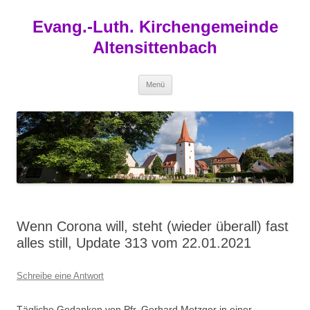
Zum
Inhalt
Evang.-Luth. Kirchengemeinde
springen
Altensittenbach
Menü
Wenn Corona will, steht (wieder überall) fast
alles still, Update 313 vom 22.01.2021
Schreibe eine Antwort
Tägliche Gedanken von Pfr. Gerhard Metzger in einer