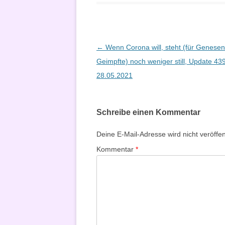
Beitragsnavigation
←
Wenn Corona will, steht (für Genese
Geimpfte) noch weniger still, Update 4
28.05.2021
Schreibe einen Kommentar
Deine E-Mail-Adresse wird nicht veröffent
Kommentar
*