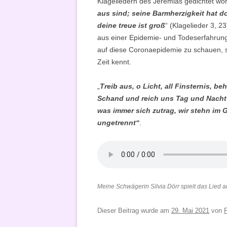
Klageliedern des Jeremias gedichtet wor
aus sind; seine Barmherzigkeit hat d
deine treue ist groß
“ (Klagelieder 3, 2
aus einer Epidemie- und Todeserfahrung
auf diese Coronaepidemie zu schauen, 
Zeit kennt.
„
Treib aus, o Licht, all Finsternis, be
Schand und reich uns Tag und Nacht 
was immer sich zutrag, wir stehn im 
ungetrennt“
.
Meine Schwägerin Silvia Dörr spielt das Lied a
Dieser Beitrag wurde am
29. Mai 2021
von