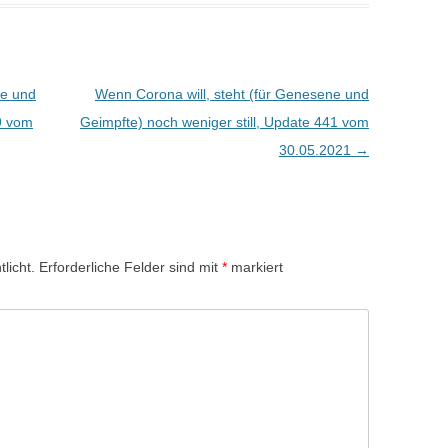
ne und
Wenn Corona will, steht (für Genesene und
39 vom
Geimpfte) noch weniger still, Update 441 vom
30.05.2021
→
licht.
Erforderliche Felder sind mit
*
markiert