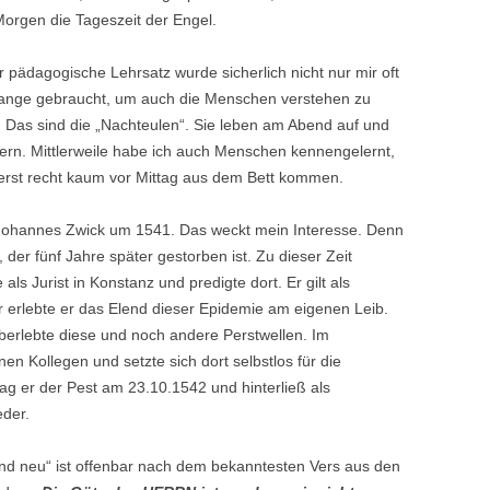
Morgen die Tageszeit der Engel.
pädagogische Lehrsatz wurde sicherlich nicht nur mir oft
 lange gebraucht, um auch die Menschen verstehen zu
 Das sind die „Nachteulen“. Sie leben am Abend auf und
. Mittlerweile habe ich auch Menschen kennengelernt,
n erst recht kaum vor Mittag aus dem Bett kommen.
 Johannes Zwick um 1541. Das weckt mein Interesse. Denn
 der fünf Jahre später gestorben ist. Zu dieser Zeit
 als Jurist in Konstanz und predigte dort. Er gilt als
r erlebte er das Elend dieser Epidemie am eigenen Leib.
berlebte diese und noch andere Perstwellen. Im
en Kollegen und setzte sich dort selbstlos für die
g er der Pest am 23.10.1542 und hinterließ als
eder.
 und neu“ ist offenbar nach dem bekanntesten Vers aus den