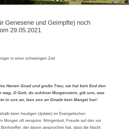
OSTEOPOROSEGRUPPE
SHINING LIGHTS – DER
BESONDERE VERANSTALTUNGEN
JUGENDBIBELKREIS
POSAUNENCHOR
GRUPPEN UND KREISE
für Genesene und Geimpfte) noch
JUGENDGRUPPEN
SINGTEAM
JUGENDARBEIT
 vom 29.05.2021
FÖRDERKREIS JUGENDARBEIT
TAUFELTERNBESUCHE
SONSTIGES
zger in einer schwierigen Zeit
 des Herren Gnad und große Treu; sie hat kein End den
en mag. O Gott, du schöner Morgenstern, gib uns, was
ter in uns an, lass uns an Gnade kein Mangel han
“.
eshalb beim heutigen Update) im Evangelischen
m Morgen oft verspüre: Morgenlust, Freude auf den vor
h Bonhoeffer, der davon gesprochen hat, dass die Nacht