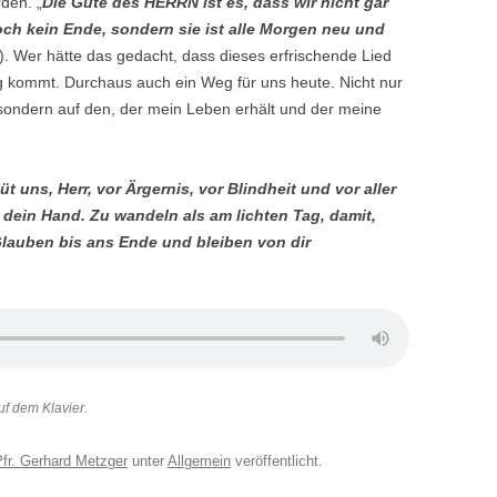
den. „
Die Güte des HERRN ist es, dass wir nicht gar
och kein Ende, sondern sie ist alle Morgen neu und
3). Wer hätte das gedacht, dass dieses erfrischende Lied
 kommt. Durchaus auch ein Weg für uns heute. Nicht nur
sondern auf den, der mein Leben erhält und der meine
hüt uns, Herr, vor Ärgernis, vor Blindheit und vor aller
dein Hand. Zu wandeln als am lichten Tag, damit,
Glauben bis ans Ende und bleiben von dir
uf dem Klavier.
Pfr. Gerhard Metzger
unter
Allgemein
veröffentlicht.