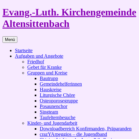
Zum
Evang.-Luth. Kirchengemeinde
Inhalt
springen
Altensittenbach
Menü
Startseite
Aufgaben und Angebote
Friedhof
Gebet für Kranke
Gruppen und Kreise
Bautrupp
Gemeindehelferinnen
Hauskreise
Liturgische Chöre
Osteoporosegruppe
Posaunenchor
Singteam
Taufelternbesuche
Kinder- und Jugendarbeit
Downloadbereich Konfirmanden, Präparanden
crazYArpeggios – die Jugendband