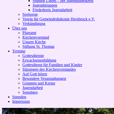
Shining Lights – der Jugendbibelkreis
Jugendgruppen
Förderkreis Jugendarbeit
Seelsorge
Verein für Gemeindediakonie Hersbruck e.V.
Verkündigung
Über uns
Pfarramt
Kirchenvorstand
Unsere Kirche
Stiftung St. Thomas
Termine
Gottesdienste
Erwachsenenbildung
Gottesdienst für Familien und Kinder
Sitzungen des Kirchenvorstandes
Auf Gott hören
Besondere Veranstaltungen
Gruppen und Kreise
Jugendarbeit
Sonstiges
Spenden
Impressum