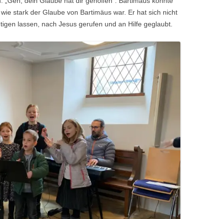
n: „Geh, dein Glaube hat dir geholfen“. Bartimäus konnte
wie stark der Glaube von Bartimäus war. Er hat sich nicht
gen lassen, nach Jesus gerufen und an Hilfe geglaubt.