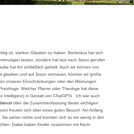
OSTEOPOROSEGRUPPE
SHINING LIGHTS – DER
BESONDERE VERANSTALTUNGEN
JUGENDBIBELKREIS
POSAUNENCHOR
GRUPPEN UND KREISE
JUGENDGRUPPEN
SINGTEAM
JUGENDARBEIT
FÖRDERKREIS JUGENDARBEIT
TAUFELTERNBESUCHE
SONSTIGES
htig ist, starken Glauben zu haben. Bartimäus hat sich
ntmutigen lassen, sondern hat laut nach Jesus gerufen
aube hat ihn schließlich geheilt. Auch wir können von
st glauben und auf Jesus vertrauen, können wir große
 von unseren Einschränkungen oder den Meinungen
reisfrage: Welcher Pfarrer oder Theologe hat diese
e Intelligenz) in Gestalt von ChatGPTs . Ich war auch
dienst
über die Zusammenfassung dieser wichtigen
-innen freuten sich über einen guten Besuch. Am Anfang
. Sie sahen nichts und konnten sich so ein wenig in den
fühlen. Dabei haben Kinder zusammen mit Kevin