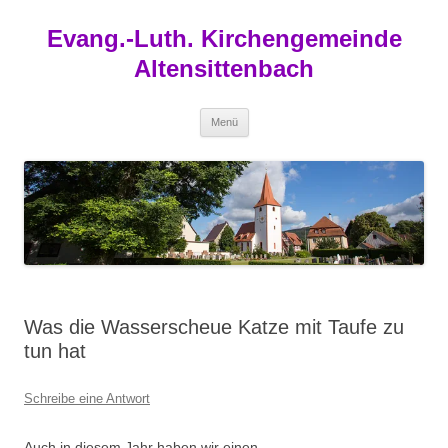
Zum
Inhalt
Evang.-Luth. Kirchengemeinde
springen
Altensittenbach
Menü
Was die Wasserscheue Katze mit Taufe zu
tun hat
Schreibe eine Antwort
Auch in diesem Jahr haben wir einen