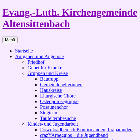
Zum
Evang.-Luth. Kirchengemeinde
Inhalt
springen
Altensittenbach
Menü
Startseite
Aufgaben und Angebote
Friedhof
Gebet für Kranke
Gruppen und Kreise
Bautrupp
Gemeindehelferinnen
Hauskreise
Liturgische Chöre
Osteoporosegruppe
Posaunenchor
Singteam
Taufelternbesuche
Kinder- und Jugendarbeit
Downloadbereich Konfirmanden, Präparanden
crazYArpeggios – die Jugendband