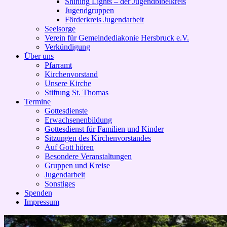
Shining Lights – der Jugendbibelkreis
Jugendgruppen
Förderkreis Jugendarbeit
Seelsorge
Verein für Gemeindediakonie Hersbruck e.V.
Verkündigung
Über uns
Pfarramt
Kirchenvorstand
Unsere Kirche
Stiftung St. Thomas
Termine
Gottesdienste
Erwachsenenbildung
Gottesdienst für Familien und Kinder
Sitzungen des Kirchenvorstandes
Auf Gott hören
Besondere Veranstaltungen
Gruppen und Kreise
Jugendarbeit
Sonstiges
Spenden
Impressum