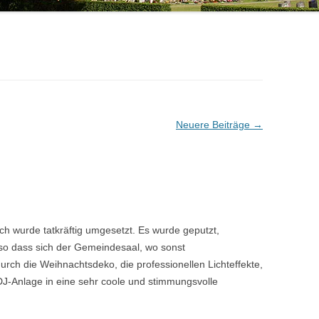
OSTEOPOROSEGRUPPE
SHINING LIGHTS – DER
BESONDERE VERANSTALTUNGEN
JUGENDBIBELKREIS
POSAUNENCHOR
GRUPPEN UND KREISE
JUGENDGRUPPEN
SINGTEAM
JUGENDARBEIT
FÖRDERKREIS JUGENDARBEIT
TAUFELTERNBESUCHE
SONSTIGES
Neuere Beiträge
→
h wurde tatkräftig umgesetzt. Es wurde geputzt,
 so dass sich der Gemeindesaal, wo sonst
urch die Weihnachtsdeko, die professionellen Lichteffekte,
DJ-Anlage in eine sehr coole und stimmungsvolle