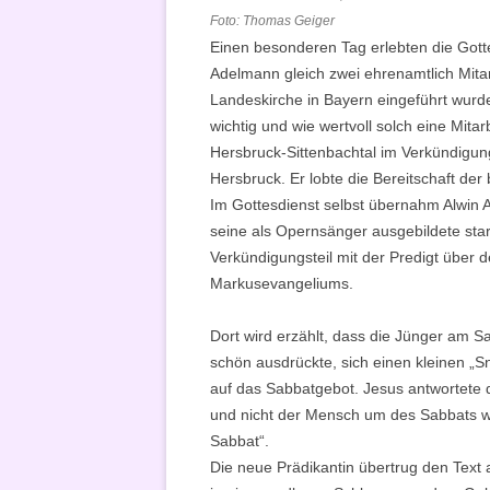
Foto: Thomas Geiger
Einen besonderen Tag erlebten die Gott
Adelmann gleich zwei ehrenamtlich Mita
Landeskirche in Bayern eingeführt wurd
wichtig und wie wertvoll solch eine Mitarb
Hersbruck-Sittenbachtal im Verkündigu
Hersbruck. Er lobte die Bereitschaft der
Im Gottesdienst selbst übernahm Alwin A
seine als Opernsänger ausgebildete st
Verkündigungsteil mit der Predigt über 
Markusevangeliums.
Dort wird erzählt, dass die Jünger am S
schön ausdrückte, sich einen kleinen „S
auf das Sabbatgebot. Jesus antwortete 
und nicht der Mensch um des Sabbats wi
Sabbat“.
Die neue Prädikantin übertrug den Text a