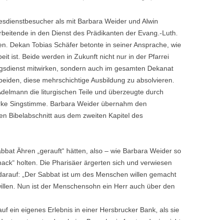
esdienstbesucher als mit Barbara Weider und Alwin
rbeitende in den Dienst des Prädikanten der Evang.-Luth.
en. Dekan Tobias Schäfer betonte in seiner Ansprache, wie
eit ist. Beide werden in Zukunft nicht nur in der Pfarrei
ngsdienst mitwirken, sondern auch im gesamten Dekanat
 beiden, diese mehrschichtige Ausbildung zu absolvieren.
delmann die liturgischen Teile und überzeugte durch
arke Singstimme. Barbara Weider übernahm den
den Bibelabschnitt aus dem zweiten Kapitel des
abbat Ähren „gerauft“ hätten, also – wie Barbara Weider so
nack“ holten. Die Pharisäer ärgerten sich und verwiesen
darauf: „Der Sabbat ist um des Menschen willen gemacht
llen. Nun ist der Menschensohn ein Herr auch über den
uf ein eigenes Erlebnis in einer Hersbrucker Bank, als sie