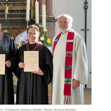
n, Prädikantin Barbara Weider, Pfarrer Gerhard Metzger;