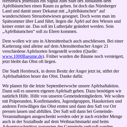
Hersbruck jedenfalls ein Signal zum Start des Jubiläums dem
Apfelbäumchen einen Raum zu geben. Ist doch das Nürnberger
Land und damit unser Dekanat mit „Apfelbäumchen“ auf
wunderschönen Streuobstwiesen gesegnet. Doch wenn man im
Spätsommer über Land fährt, liegen die Äpfel auf den Wiesen und
keiner erntet sie. Das soll im Lutherjahr geändert werden. Sein
„Apfelbäumchen“ soll zu Ehren kommen.
Dem wollen wir uns in Altensittenbach auch anschliessen. Bei einer
Kartierung sind alleine auf dem Altensittenbacher Anger 21
verschiedene Apfelsorten festgestellt worden (Quelle:
www.1000Baeume.de
). Früher wurden die Bäume noch versteigert,
jetzt bleibt das Obst oft liegen.
Die Stadt Hersbruck, in deren Besitz der Anger jetzt ist, stiftet der
Apfelsaftaktion heuer das Obst. Danke dafür.
Wir planen für die letzte Septemberwoche unsere Apfelsaftaktion.
Dann soll es unseren eigenen Apfelsaft geben. Dazu benötigen wir
natürlich Hilfe. Hilfe von unseren Gemeindemitgliedern. Wir wollen
mit Präperanden, Konfirmanden, Jugendgruppen, Hauskreisen und
anderen Freiwilligen das Obst ernten und dann den Saft vor Ort
pressen lassen und abfüllen. Der Saft soll dann bei Gemeinde-
Veranstaltungen ausgeschenkt werden oder je nach erzielter Menge
auch in der Sozialbude auf dem Weihnachtsmarkt und beim
Adventsnachmittag zugunsten der Gemeinde verkauft werden.