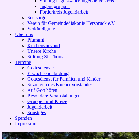
Shining Lights – der Jugendbibelkreis
Jugendgruppen
Förderkreis Jugendarbeit
Seelsorge
Verein für Gemeindediakonie Hersbruck e.V.
Verkündigung
Über uns
Pfarramt
Kirchenvorstand
Unsere Kirche
Stiftung St. Thomas
Termine
Gottesdienste
Erwachsenenbildung
Gottesdienst für Familien und Kinder
Sitzungen des Kirchenvorstandes
Auf Gott hören
Besondere Veranstaltungen
Gruppen und Kreise
Jugendarbeit
Sonstiges
Spenden
Impressum