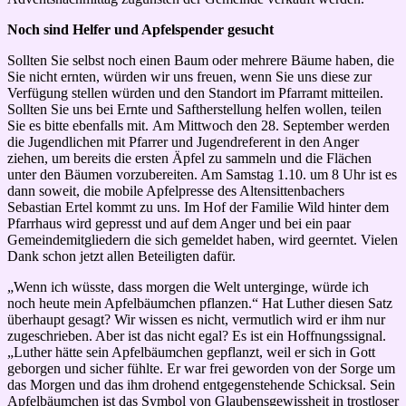
Noch sind Helfer und Apfelspender gesucht
Sollten Sie selbst noch einen Baum oder mehrere Bäume haben, die
Sie nicht ernten, würden wir uns freuen, wenn Sie uns diese zur
Verfügung stellen würden und den Standort im Pfarramt mitteilen.
Sollten Sie uns bei Ernte und Saftherstellung helfen wollen, teilen
Sie es bitte ebenfalls mit. Am Mittwoch den 28. September werden
die Jugendlichen mit Pfarrer und Jugendreferent in den Anger
ziehen, um bereits die ersten Äpfel zu sammeln und die Flächen
unter den Bäumen vorzubereiten. Am Samstag 1.10. um 8 Uhr ist es
dann soweit, die mobile Apfelpresse des Altensittenbachers
Sebastian Ertel kommt zu uns. Im Hof der Familie Wild hinter dem
Pfarrhaus wird gepresst und auf dem Anger und bei ein paar
Gemeindemitgliedern die sich gemeldet haben, wird geerntet. Vielen
Dank schon jetzt allen Beteiligten dafür.
„Wenn ich wüsste, dass morgen die Welt unterginge, würde ich
noch heute mein Apfelbäumchen pflanzen.“ Hat Luther diesen Satz
überhaupt gesagt? Wir wissen es nicht, vermutlich wird er ihm nur
zugeschrieben. Aber ist das nicht egal? Es ist ein Hoffnungssignal.
„Luther hätte sein Apfelbäumchen gepflanzt, weil er sich in Gott
geborgen und sicher fühlte. Er war frei geworden von der Sorge um
das Morgen und das ihm drohend entgegenstehende Schicksal. Sein
Apfelbäumchen ist das Symbol von Glaubensgewissheit in trostloser