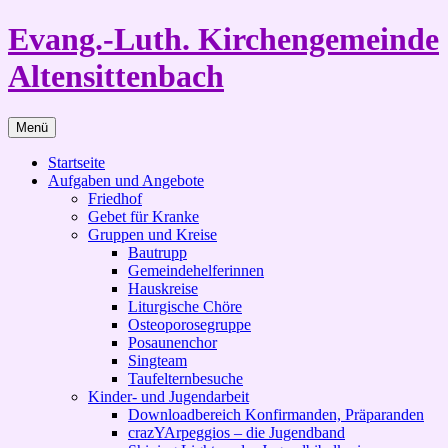
Zum
Evang.-Luth. Kirchengemeinde
Inhalt
springen
Altensittenbach
Menü
Startseite
Aufgaben und Angebote
Friedhof
Gebet für Kranke
Gruppen und Kreise
Bautrupp
Gemeindehelferinnen
Hauskreise
Liturgische Chöre
Osteoporosegruppe
Posaunenchor
Singteam
Taufelternbesuche
Kinder- und Jugendarbeit
Downloadbereich Konfirmanden, Präparanden
crazYArpeggios – die Jugendband