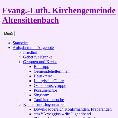
Zum
Evang.-Luth. Kirchengemeinde
Inhalt
springen
Altensittenbach
Menü
Startseite
Aufgaben und Angebote
Friedhof
Gebet für Kranke
Gruppen und Kreise
Bautrupp
Gemeindehelferinnen
Hauskreise
Liturgische Chöre
Osteoporosegruppe
Posaunenchor
Singteam
Taufelternbesuche
Kinder- und Jugendarbeit
Downloadbereich Konfirmanden, Präparanden
crazYArpeggios – die Jugendband