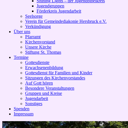
Shining Lights – der Jugendbibelkreis
Jugendgruppen
Förderkreis Jugendarbeit
Seelsorge
Verein für Gemeindediakonie Hersbruck e.V.
Verkündigung
Über uns
Pfarramt
Kirchenvorstand
Unsere Kirche
Stiftung St. Thomas
Termine
Gottesdienste
Erwachsenenbildung
Gottesdienst für Familien und Kinder
Sitzungen des Kirchenvorstandes
Auf Gott hören
Besondere Veranstaltungen
Gruppen und Kreise
Jugendarbeit
Sonstiges
Spenden
Impressum