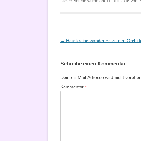
Dieser Beitrag wurde am
11. Juli 2016
von
P
Beitragsnavigation
←
Hauskreise wanderten zu den Orchid
Schreibe einen Kommentar
Deine E-Mail-Adresse wird nicht veröffent
Kommentar
*