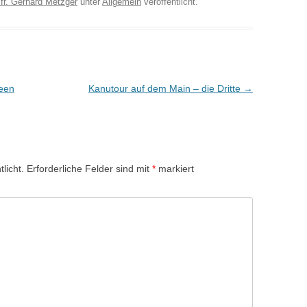
fr. Gerhard Metzger
unter
Allgemein
veröffentlicht.
een
Kanutour auf dem Main – die Dritte
→
licht.
Erforderliche Felder sind mit
*
markiert