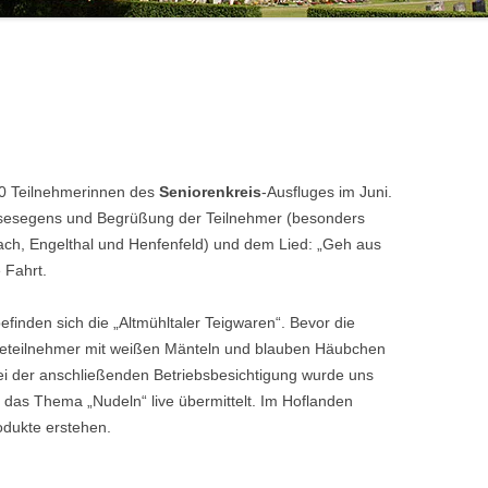
OSTEOPOROSEGRUPPE
SHINING LIGHTS – DER
BESONDERE VERANSTALTUNGEN
JUGENDBIBELKREIS
POSAUNENCHOR
GRUPPEN UND KREISE
JUGENDGRUPPEN
SINGTEAM
JUGENDARBEIT
FÖRDERKREIS JUGENDARBEIT
TAUFELTERNBESUCHE
SONSTIGES
50 Teilnehmerinnen des
Seniorenkreis
-Ausfluges im Juni.
isesegens und Begrüßung der Teilnehmer (besonders
ch, Engelthal und Henfenfeld) und dem Lied: „Geh aus
 Fahrt.
efinden sich die „Altmühltaler Teigwaren“. Bevor die
seteilnehmer mit weißen Mänteln und blauben Häubchen
i der anschließenden Betriebsbesichtigung wurde uns
 das Thema „Nudeln“ live übermittelt. Im Hoflanden
odukte erstehen.