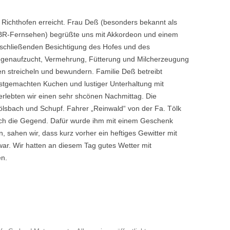
 Richthofen erreicht. Frau Deß (besonders bekannt als
 BR-Fernsehen) begrüßte uns mit Akkordeon und einem
anschließenden Besichtigung des Hofes und des
 Ziegenaufzucht, Vermehrung, Fütterung und Milcherzeugung
en streicheln und bewundern. Familie Deß betreibt
stgemachten Kuchen und lustiger Unterhaltung mit
erlebten wir einen sehr shcönen Nachmittag. Die
ölsbach und Schupf. Fahrer „Reinwald“ von der Fa. Tölk
durch die Gegend. Dafür wurde ihm mit einem Geschenk
 sahen wir, dass kurz vorher ein heftiges Gewitter mit
r. Wir hatten an diesem Tag gutes Wetter mit
n.