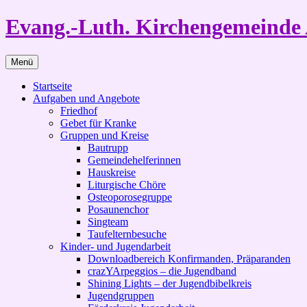
Zum
Evang.-Luth. Kirchengemeinde 
Inhalt
springen
Menü
Startseite
Aufgaben und Angebote
Friedhof
Gebet für Kranke
Gruppen und Kreise
Bautrupp
Gemeindehelferinnen
Hauskreise
Liturgische Chöre
Osteoporosegruppe
Posaunenchor
Singteam
Taufelternbesuche
Kinder- und Jugendarbeit
Downloadbereich Konfirmanden, Präparanden
crazYArpeggios – die Jugendband
Shining Lights – der Jugendbibelkreis
Jugendgruppen