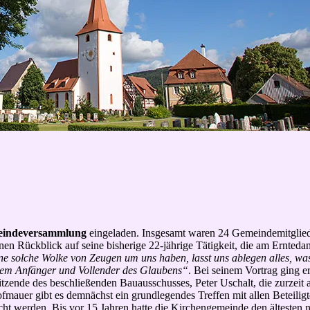
indeversammlung
eingeladen. Insgesamt waren 24 Gemeindemitglied
 Rückblick auf seine bisherige 22-jährige Tätigkeit, die am Erntedank
e solche Wolke von Zeugen um uns haben, lasst uns ablegen alles, was 
 dem Anfänger und Vollender des Glaubens“
. Bei seinem Vortrag ging 
orsitzende des beschließenden Bauausschusses, Peter Uschalt, die zurz
ofmauer gibt es demnächst ein grundlegendes Treffen mit allen Beteil
cht werden. Bis vor 15 Jahren hatte die Kirchengemeinde den ältesten 