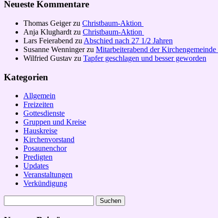
Neueste Kommentare
Thomas Geiger
zu
Christbaum-Aktion
Anja Klughardt
zu
Christbaum-Aktion
Lars Feierabend
zu
Abschied nach 27 1/2 Jahren
Susanne Wenninger
zu
Mitarbeiterabend der Kirchengemeinde
Wilfried Gustav
zu
Tapfer geschlagen und besser geworden
Kategorien
Allgemein
Freizeiten
Gottesdienste
Gruppen und Kreise
Hauskreise
Kirchenvorstand
Posaunenchor
Predigten
Updates
Veranstaltungen
Verkündigung
Suchen
nach: