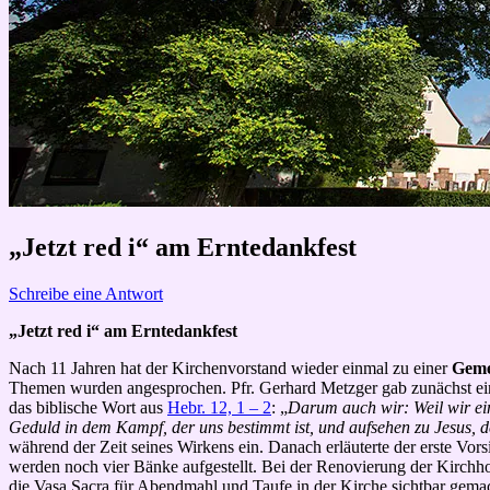
„Jetzt red i“ am Erntedankfest
Schreibe eine Antwort
„Jetzt red i“ am Erntedankfest
Nach 11 Jahren hat der Kirchenvorstand wieder einmal zu einer
Geme
Themen wurden angesprochen. Pfr. Gerhard Metzger gab zunächst einen
das biblische Wort aus
Hebr. 12, 1 – 2
: „
Darum auch wir: Weil wir ein
Geduld in dem Kampf, der uns bestimmt ist, und aufsehen zu Jesus,
während der Zeit seines Wirkens ein. Danach erläuterte der erste V
werden noch vier Bänke aufgestellt. Bei der Renovierung der Kirchh
die Vasa Sacra für Abendmahl und Taufe in der Kirche sichtbar gema