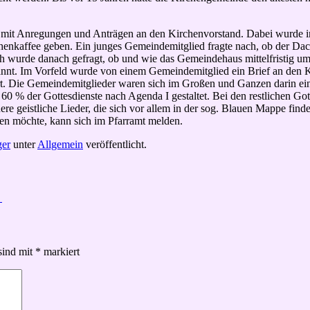
ch mit Anregungen und Anträgen an den Kirchenvorstand. Dabei wurde
irchenkaffee geben. Ein junges Gemeindemitglied fragte nach, ob der 
h wurde danach gefragt, ob und wie das Gemeindehaus mittelfristig u
nnt. Im Vorfeld wurde von einem Gemeindemitglied ein Brief an den 
rt. Die Gemeindemitglieder waren sich im Großen und Ganzen darin eini
. 60 % der Gottesdienste nach Agenda I gestaltet. Bei den restlichen G
e geistliche Lieder, die sich vor allem in der sog. Blauen Mappe finden
gen möchte, kann sich im Pfarramt melden.
ger
unter
Allgemein
veröffentlicht.
→
sind mit
*
markiert