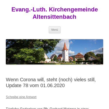
Zum
Inhalt
Evang.-Luth. Kirchengemeinde
springen
Altensittenbach
Menü
Wenn Corona will, steht (noch) vieles still,
Update 78 vom 01.06.2020
Schreibe eine Antwort
Tägliche Gedanken von Pfr. Gerhard Metzger in einer