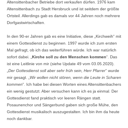
Altensittenbacher Betriebe dort verkaufen dürfen. 1976 kam
Altensittenbach zu Stadt Hersbruck und ist seitdem der größte
Ortsteil. Allerdings gab es damals vor 44 Jahren noch mehrere
Dorfgastwirtschaften.
In den 90-er Jahren gab es eine Initiative, diese „Kirchweih“ mit
einem Gottesdienst zu beginnen. 1997 wurde ich zum ersten
Mal gefragt, ob ich das weiterführen würde. Ich war natürlich
sofort dabei. „
Kirche soll zu den Menschen kommen
“. Das
ist eine Leitlinie von mir (siehe Update 49 vom 03.05.2020).
„
Der Gottesdienst soll aber sehr früh sein, Herr Pfarrer
“ wurde
mir gesagt. „
Wir wollen nicht stören, wenn die Leute in Scharen
kommen
“. Ich habe bei diesen Worten eines Altensittenbachers
ein wenig gestutzt. Aber versuchen kann ich es ja einmal. Der
Gottesdienst fand praktisch vor leeren Rängen statt.
Posaunenchor und Sängerbund gaben sich große Mühe, den
Gottesdienst musikalisch auszugestalten. Ich bin ihm da heute
noch dankbar.