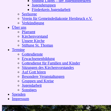
Shining Lights – der Jugendbibelkreis
Jugendgruppen
Förderkreis Jugendarbeit
Seelsorge
Verein für Gemeindediakonie Hersbruck e.V.
Verkündigung
Über uns
Pfarramt
Kirchenvorstand
Unsere Kirche
Stiftung St. Thomas
Termine
Gottesdienste
Erwachsenenbildung
Gottesdienst für Familien und Kinder
Sitzungen des Kirchenvorstandes
Auf Gott hören
Besondere Veranstaltungen
Gruppen und Kreise
Jugendarbeit
Sonstiges
Spenden
Impressum