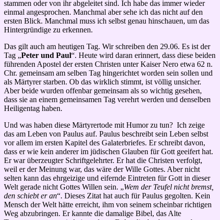
stammen oder von ihr abgeleitet sind. Ich habe das immer wieder
einmal angesprochen. Manchmal aber sehe ich das nicht auf den
ersten Blick. Manchmal muss ich selbst genau hinschauen, um das
Hintergründige zu erkennen.
Das gilt auch am heutigen Tag. Wir schreiben den 29.06. Es ist der
Tag „
Peter und Paul
“. Heute wird daran erinnert, dass diese beiden
führenden Apostel der ersten Christen unter Kaiser Nero etwa 62 n.
Chr. gemeinsam am selben Tag hingerichtet worden sein sollen und
als Märtyrer starben. Ob das wirklich stimmt, ist völlig unsicher.
Aber beide wurden offenbar gemeinsam als so wichtig gesehen,
dass sie an einem gemeinsamen Tag verehrt werden und denselben
Heiligentag haben.
Und was haben diese Märtyrertode mit Humor zu tun? Ich zeige
das am Leben von Paulus auf. Paulus beschreibt sein Leben selbst
vor allem im ersten Kapitel des Galaterbriefes. Er schreibt davon,
dass er wie kein anderer im jüdischen Glauben für Gott geeifert hat.
Er war überzeugter Schriftgelehrter. Er hat die Christen verfolgt,
weil er der Meinung war, das wäre der Wille Gottes. Aber nicht
selten kann das ehrgeizige und eifernde Eintreten für Gott in dieser
Welt gerade nicht Gottes Willen sein. „
Wem der Teufel nicht bremst,
den schiebt er an
“. Dieses Zitat hat auch für Paulus gegolten. Kein
Mensch der Welt hätte erreicht, ihm von seinem scheinbar richtigen
Weg abzubringen. Er kannte die damalige Bibel, das Alte