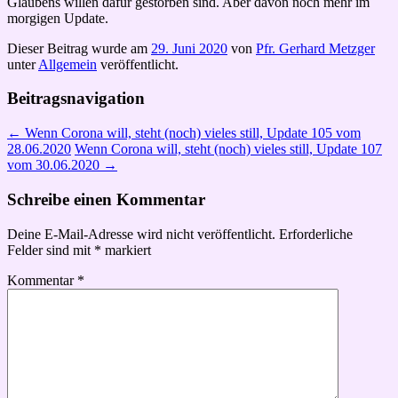
Glaubens willen dafür gestorben sind. Aber davon noch mehr im
morgigen Update.
Dieser Beitrag wurde am
29. Juni 2020
von
Pfr. Gerhard Metzger
unter
Allgemein
veröffentlicht.
Beitragsnavigation
←
Wenn Corona will, steht (noch) vieles still, Update 105 vom
28.06.2020
Wenn Corona will, steht (noch) vieles still, Update 107
vom 30.06.2020
→
Schreibe einen Kommentar
Deine E-Mail-Adresse wird nicht veröffentlicht.
Erforderliche
Felder sind mit
*
markiert
Kommentar
*