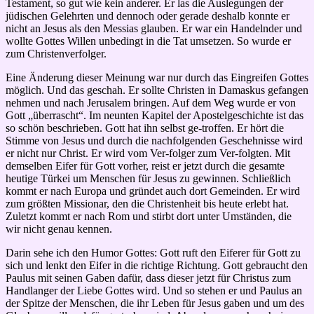
Testament, so gut wie kein anderer. Er las die Auslegungen der
jüdischen Gelehrten und dennoch oder gerade deshalb konnte er
nicht an Jesus als den Messias glauben. Er war ein Handelnder und
wollte Gottes Willen unbedingt in die Tat umsetzen. So wurde er
zum Christenverfolger.
Eine Änderung dieser Meinung war nur durch das Eingreifen Gottes
möglich. Und das geschah. Er sollte Christen in Damaskus gefangen
nehmen und nach Jerusalem bringen. Auf dem Weg wurde er von
Gott „überrascht“. Im neunten Kapitel der Apostelgeschichte ist das
so schön beschrieben. Gott hat ihn selbst ge-troffen. Er hört die
Stimme von Jesus und durch die nachfolgenden Geschehnisse wird
er nicht nur Christ. Er wird vom Ver-folger zum Ver-folgten. Mit
demselben Eifer für Gott vorher, reist er jetzt durch die gesamte
heutige Türkei um Menschen für Jesus zu gewinnen. Schließlich
kommt er nach Europa und gründet auch dort Gemeinden. Er wird
zum größten Missionar, den die Christenheit bis heute erlebt hat.
Zuletzt kommt er nach Rom und stirbt dort unter Umständen, die
wir nicht genau kennen.
Darin sehe ich den Humor Gottes: Gott ruft den Eiferer für Gott zu
sich und lenkt den Eifer in die richtige Richtung. Gott gebraucht den
Paulus mit seinen Gaben dafür, dass dieser jetzt für Christus zum
Handlanger der Liebe Gottes wird. Und so stehen er und Paulus an
der Spitze der Menschen, die ihr Leben für Jesus gaben und um des