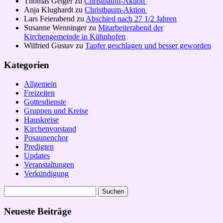
Thomas Geiger
zu
Christbaum-Aktion
Anja Klughardt
zu
Christbaum-Aktion
Lars Feierabend
zu
Abschied nach 27 1/2 Jahren
Susanne Wenninger
zu
Mitarbeiterabend der
Kirchengemeinde in Kühnhofen
Wilfried Gustav
zu
Tapfer geschlagen und besser geworden
Kategorien
Allgemein
Freizeiten
Gottesdienste
Gruppen und Kreise
Hauskreise
Kirchenvorstand
Posaunenchor
Predigten
Updates
Veranstaltungen
Verkündigung
Suchen
nach:
Neueste Beiträge