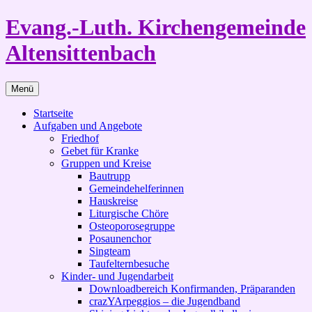
Zum
Evang.-Luth. Kirchengemeinde
Inhalt
springen
Altensittenbach
Menü
Startseite
Aufgaben und Angebote
Friedhof
Gebet für Kranke
Gruppen und Kreise
Bautrupp
Gemeindehelferinnen
Hauskreise
Liturgische Chöre
Osteoporosegruppe
Posaunenchor
Singteam
Taufelternbesuche
Kinder- und Jugendarbeit
Downloadbereich Konfirmanden, Präparanden
crazYArpeggios – die Jugendband