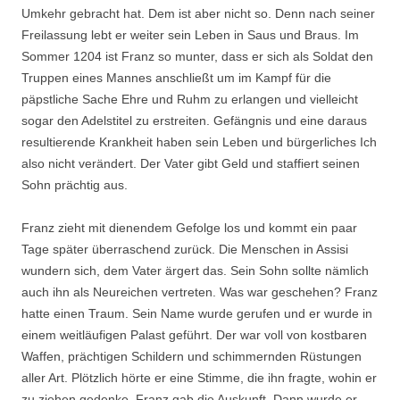
Umkehr gebracht hat. Dem ist aber nicht so. Denn nach seiner
Freilassung lebt er weiter sein Leben in Saus und Braus. Im
Sommer 1204 ist Franz so munter, dass er sich als Soldat den
Truppen eines Mannes anschließt um im Kampf für die
päpstliche Sache Ehre und Ruhm zu erlangen und vielleicht
sogar den Adelstitel zu erstreiten. Gefängnis und eine daraus
resultierende Krankheit haben sein Leben und bürgerliches Ich
also nicht verändert. Der Vater gibt Geld und staffiert seinen
Sohn prächtig aus.
Franz zieht mit dienendem Gefolge los und kommt ein paar
Tage später überraschend zurück. Die Menschen in Assisi
wundern sich, dem Vater ärgert das. Sein Sohn sollte nämlich
auch ihn als Neureichen vertreten. Was war geschehen? Franz
hatte einen Traum. Sein Name wurde gerufen und er wurde in
einem weitläufigen Palast geführt. Der war voll von kostbaren
Waffen, prächtigen Schildern und schimmernden Rüstungen
aller Art. Plötzlich hörte er eine Stimme, die ihn fragte, wohin er
zu ziehen gedenke. Franz gab die Auskunft. Dann wurde er