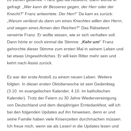
gefragt: „
Wer kann dir Besseres gegen, der Herr oder der
Knecht?
“ Franz antwortete:
Der Herr
!“ Da kam es zurück:
„
Warum verlässt du dann um eines Knechtes willen den Herrn,
und wegen eines Armen den Reichen
?“ Das Rätselwort
verwirrte Franz. Er wollte wissen, wie er sich verhalten soll.
Dann hörte er noch einmal die Stimme: „
Kehr um
!“ Franz
gehorchte dieser Stimme zum ersten Mal in seinem Leben und
tat etwas Ungewöhnliches. Er will kein Ritter mehr sein und
kehrt nach Assisi zurück.
Es war der erste Anstoß zu einem neuen Leben. Weitere
folgten. In dieser ersten Oktoberwoche ist sein Gedenktag
(3.10. im evangelischen Kalender, 4.10. im katholischen
Kalender). Trotz der Feiern zu 30 Jahre Wiedervereinigung
von Deutschland und dem diesjährigen Erntedankfest, will ich
bei den folgenden Updates auf ihn hinweisen, denn er und
seine Familie haben viele Krisenzeiten durchmachen müssen.
Ich freue mich, wenn sie als Leser/-in die Updates lesen und