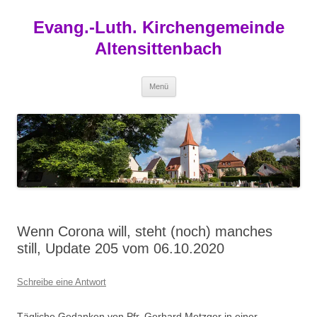
Zum
Inhalt
Evang.-Luth. Kirchengemeinde
springen
Altensittenbach
Menü
Wenn Corona will, steht (noch) manches
still, Update 205 vom 06.10.2020
Schreibe eine Antwort
Tägliche Gedanken von Pfr. Gerhard Metzger in einer