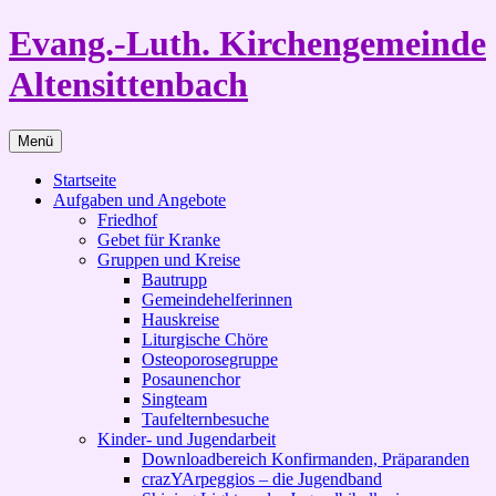
Zum
Evang.-Luth. Kirchengemeinde
Inhalt
springen
Altensittenbach
Menü
Startseite
Aufgaben und Angebote
Friedhof
Gebet für Kranke
Gruppen und Kreise
Bautrupp
Gemeindehelferinnen
Hauskreise
Liturgische Chöre
Osteoporosegruppe
Posaunenchor
Singteam
Taufelternbesuche
Kinder- und Jugendarbeit
Downloadbereich Konfirmanden, Präparanden
crazYArpeggios – die Jugendband