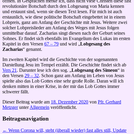
öffnen. In Gesprächen merke ich, dass nicht viele Christen diese fast
revolutionäre Botschaft durch den Lobgesang von Maria kennen
und erstaunt sind, wenn sie diesen Text lesen. Für mich ist auch
erstaunlich, wie diese politische Botschaft eingebettet ist in einem
Lobpreis, ganz am Anfang der Geschichte mit Jesus. Weitere zwei
solcher Lobpreislieder am Anfang des Weges mit Jesus folgen
unmittelbar darauf. Zacharias singt diesen nach der Geburt seines
Sohnes. Er findet sich ebenfalls im Evangelium des Lukas im ersten
Kapitel in den Versen
67 – 79
und wird „
Lobgesang des
Zacharias
“ genannt.
Im zweiten Kapitel wird die Geschichte von der sogenannten
Darstellung Jesu im Tempel erzählt. Die Geschichte findet sich ab
Vers 21
. Darunter lese ich den sog. „
Lobgesang des Simeon
“ in
den Versen
29 – 32
. Schon ganz am Anfang im Leben von Jesus
spielte also das Lob Gottes eine sehr große Rolle. Daran will ich
denken mitten in einer Krise, in der mir das Lob Gottes immer
schwerer fällt.
Dieser Beitrag wurde am
18. Dezember 2020
von
Pfr. Gerhard
Metzger
unter
Allgemein
veröffentlicht.
Beitragsnavigation
←
Wenn Corona will, steht (überall wieder) fast alles still, Update