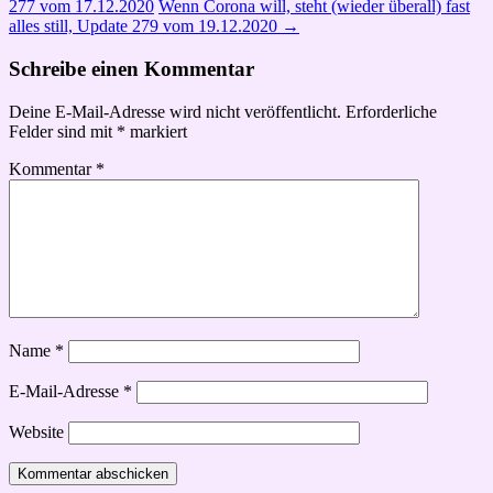
277 vom 17.12.2020
Wenn Corona will, steht (wieder überall) fast
alles still, Update 279 vom 19.12.2020
→
Schreibe einen Kommentar
Deine E-Mail-Adresse wird nicht veröffentlicht.
Erforderliche
Felder sind mit
*
markiert
Kommentar
*
Name
*
E-Mail-Adresse
*
Website