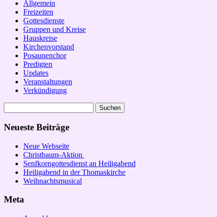
Allgemein
Freizeiten
Gottesdienste
Gruppen und Kreise
Hauskreise
Kirchenvorstand
Posaunenchor
Predigten
Updates
Veranstaltungen
Verkündigung
Suchen
nach:
Neueste Beiträge
Neue Webseite
Christbaum-Aktion
Senfkorngottesdienst an Heiligabend
Heiligabend in der Thomaskirche
Weihnachtsmusical
Meta