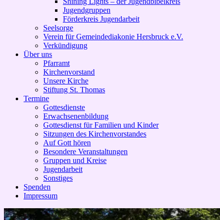
Shining Lights – der Jugendbibelkreis
Jugendgruppen
Förderkreis Jugendarbeit
Seelsorge
Verein für Gemeindediakonie Hersbruck e.V.
Verkündigung
Über uns
Pfarramt
Kirchenvorstand
Unsere Kirche
Stiftung St. Thomas
Termine
Gottesdienste
Erwachsenenbildung
Gottesdienst für Familien und Kinder
Sitzungen des Kirchenvorstandes
Auf Gott hören
Besondere Veranstaltungen
Gruppen und Kreise
Jugendarbeit
Sonstiges
Spenden
Impressum