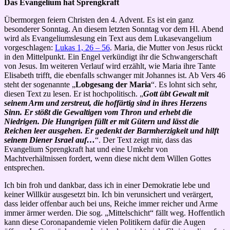
Das Evangelium hat Sprengkraft
Übermorgen feiern Christen den 4. Advent. Es ist ein ganz
besonderer Sonntag. An diesem letzten Sonntag vor dem Hl. Abend
wird als Evangeliumslesung ein Text aus dem Lukasevangelium
vorgeschlagen:
Lukas 1, 26 – 56
. Maria, die Mutter von Jesus rückt
in den Mittelpunkt. Ein Engel verkündigt ihr die Schwangerschaft
von Jesus. Im weiteren Verlauf wird erzählt, wie Maria ihre Tante
Elisabeth trifft, die ebenfalls schwanger mit Johannes ist. Ab Vers 46
steht der sogenannte „
Lobgesang der Maria
“. Es lohnt sich sehr,
diesen Text zu lesen. Er ist hochpolitisch. „
Gott übt Gewalt mit
seinem Arm und zerstreut, die hoffärtig sind in ihres Herzens
Sinn. Er stößt die Gewaltigen vom Thron und erhebt die
Niedrigen. Die Hungrigen füllt er mit Gütern und lässt die
Reichen leer ausgehen. Er gedenkt der Barmherzigkeit und hilft
seinem Diener Israel auf…
“. Der Text zeigt mir, dass das
Evangelium Sprengkraft hat und eine Umkehr von
Machtverhältnissen fordert, wenn diese nicht dem Willen Gottes
entsprechen.
Ich bin froh und dankbar, dass ich in einer Demokratie lebe und
keiner Willkür ausgesetzt bin. Ich bin verunsichert und verärgert,
dass leider offenbar auch bei uns, Reiche immer reicher und Arme
immer ärmer werden. Die sog. „Mittelschicht“ fällt weg. Hoffentlich
kann diese Coronapandemie vielen Politikern dafür die Augen