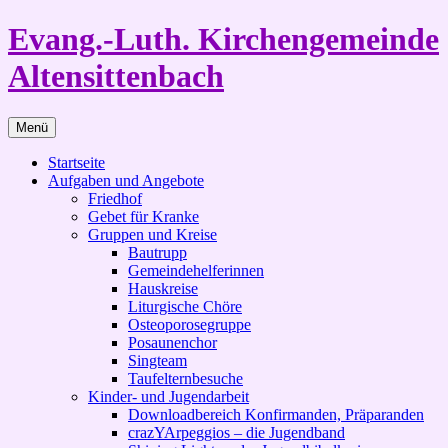
Zum
Evang.-Luth. Kirchengemeinde
Inhalt
springen
Altensittenbach
Menü
Startseite
Aufgaben und Angebote
Friedhof
Gebet für Kranke
Gruppen und Kreise
Bautrupp
Gemeindehelferinnen
Hauskreise
Liturgische Chöre
Osteoporosegruppe
Posaunenchor
Singteam
Taufelternbesuche
Kinder- und Jugendarbeit
Downloadbereich Konfirmanden, Präparanden
crazYArpeggios – die Jugendband