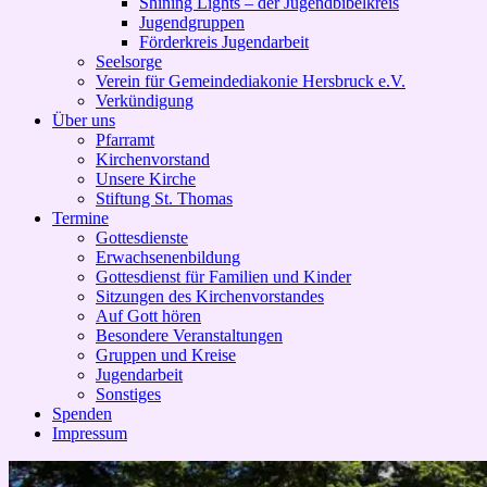
Shining Lights – der Jugendbibelkreis
Jugendgruppen
Förderkreis Jugendarbeit
Seelsorge
Verein für Gemeindediakonie Hersbruck e.V.
Verkündigung
Über uns
Pfarramt
Kirchenvorstand
Unsere Kirche
Stiftung St. Thomas
Termine
Gottesdienste
Erwachsenenbildung
Gottesdienst für Familien und Kinder
Sitzungen des Kirchenvorstandes
Auf Gott hören
Besondere Veranstaltungen
Gruppen und Kreise
Jugendarbeit
Sonstiges
Spenden
Impressum