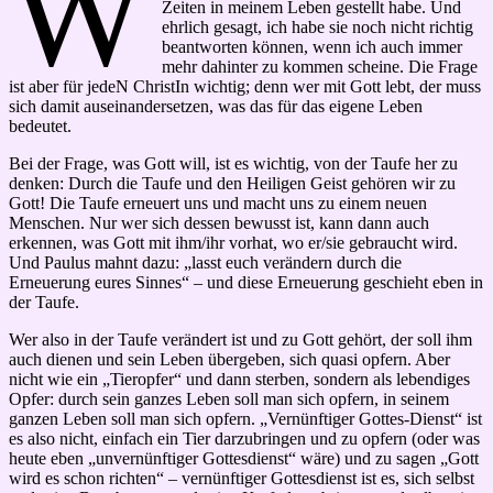
W
Zeiten in meinem Leben gestellt habe. Und
ehrlich gesagt, ich habe sie noch nicht richtig
beantworten können, wenn ich auch immer
mehr dahinter zu kommen scheine. Die Frage
ist aber für jedeN ChristIn wichtig; denn wer mit Gott lebt, der muss
sich damit auseinandersetzen, was das für das eigene Leben
bedeutet.
Bei der Frage, was Gott will, ist es wichtig, von der Taufe her zu
denken: Durch die Taufe und den Heiligen Geist gehören wir zu
Gott! Die Taufe erneuert uns und macht uns zu einem neuen
Menschen. Nur wer sich dessen bewusst ist, kann dann auch
erkennen, was Gott mit ihm/ihr vorhat, wo er/sie gebraucht wird.
Und Paulus mahnt dazu: „lasst euch verändern durch die
Erneuerung eures Sinnes“ – und diese Erneuerung geschieht eben in
der Taufe.
Wer also in der Taufe verändert ist und zu Gott gehört, der soll ihm
auch dienen und sein Leben übergeben, sich quasi opfern. Aber
nicht wie ein „Tieropfer“ und dann sterben, sondern als lebendiges
Opfer: durch sein ganzes Leben soll man sich opfern, in seinem
ganzen Leben soll man sich opfern. „Vernünftiger Gottes-Dienst“ ist
es also nicht, einfach ein Tier darzubringen und zu opfern (oder was
heute eben „unvernünftiger Gottesdienst“ wäre) und zu sagen „Gott
wird es schon richten“ – vernünftiger Gottesdienst ist es, sich selbst