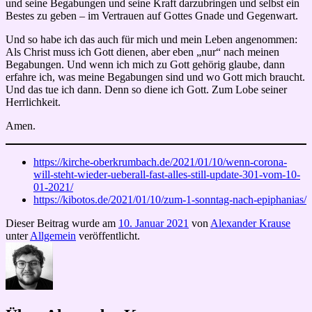
und seine Begabungen und seine Kraft darzubringen und selbst ein
Bestes zu geben – im Vertrauen auf Gottes Gnade und Gegenwart.
Und so habe ich das auch für mich und mein Leben angenommen:
Als Christ muss ich Gott dienen, aber eben „nur“ nach meinen
Begabungen. Und wenn ich mich zu Gott gehörig glaube, dann
erfahre ich, was meine Begabungen sind und wo Gott mich braucht.
Und das tue ich dann. Denn so diene ich Gott. Zum Lobe seiner
Herrlichkeit.
Amen.
https://kirche-oberkrumbach.de/2021/01/10/wenn-corona-
will-steht-wieder-ueberall-fast-alles-still-update-301-vom-10-
01-2021/
https://kibotos.de/2021/01/10/zum-1-sonntag-nach-epiphanias/
Dieser Beitrag wurde am
10. Januar 2021
von
Alexander Krause
unter
Allgemein
veröffentlicht.