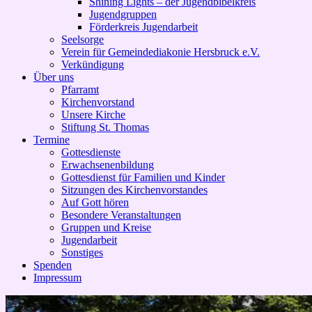
Shining Lights – der Jugendbibelkreis
Jugendgruppen
Förderkreis Jugendarbeit
Seelsorge
Verein für Gemeindediakonie Hersbruck e.V.
Verkündigung
Über uns
Pfarramt
Kirchenvorstand
Unsere Kirche
Stiftung St. Thomas
Termine
Gottesdienste
Erwachsenenbildung
Gottesdienst für Familien und Kinder
Sitzungen des Kirchenvorstandes
Auf Gott hören
Besondere Veranstaltungen
Gruppen und Kreise
Jugendarbeit
Sonstiges
Spenden
Impressum