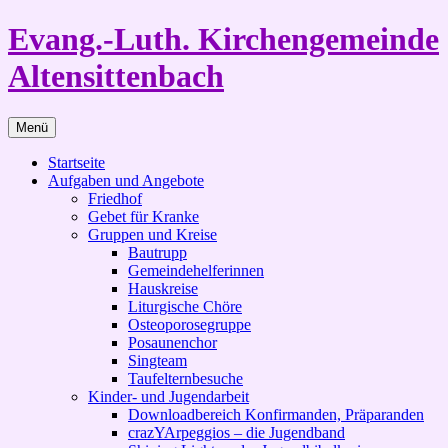
Zum
Evang.-Luth. Kirchengemeinde
Inhalt
springen
Altensittenbach
Menü
Startseite
Aufgaben und Angebote
Friedhof
Gebet für Kranke
Gruppen und Kreise
Bautrupp
Gemeindehelferinnen
Hauskreise
Liturgische Chöre
Osteoporosegruppe
Posaunenchor
Singteam
Taufelternbesuche
Kinder- und Jugendarbeit
Downloadbereich Konfirmanden, Präparanden
crazYArpeggios – die Jugendband