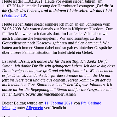
Heute ist der 11.02.2021. Heute vor genau sieben Jahren,
am
11.02.2014
lautet die Losung der Herrnhuter Losungen: „
Bei dir ist
die Quelle des Lebens, und in deinem Lichte sehen wir das Licht
“
(
Psalm 36, 10
).
Heute sieben Jahre später erinnere ich mich an ein Schreiben vom
24.06.2008. Wir waren damals zur Kur in Kölpinsee/Usedom. Zum
fünften Mal waren wir damals dort. Im Laufe der Zeit haben wir
auch Einheimische kennengelernt. Wir sind sonntags zu den
Gottesdiensten nach Koserow gefahren und fielen damit auf. Wir
hatten auch immer Simon dabei und so gab es hinterher Gespräche
über unsere Familiensituation. Im Brief steht ein Gebet.
Es lautet: „
Jesus, ich danke Dir für diesen Tag. Ich danke Dir für
Simon. Ich danke Dir für sein gelungenes Leben. Ich danke dir, dass
Du mir zeigst heute, wie groß und wichtig Simon ist. Wie bedeutend
er für Dich ist. Ich danke Dir für diese Freude an ihm, die Du mir
jetzt ins Herz legst und die aus deinem Herzen kommt – an der du
mich teilhaben lässt. Simon bereitet dir den Weg wie Johannes. Ich
danke dir für die Begegnung mit Simon und für die Gespräche mit
seinen Eltern. Segne alle miteinander
. Amen
Dieser Beitrag wurde am
11. Februar 2021
von
Pfr. Gerhard
Metzger
unter
Allgemein
veröffentlicht.