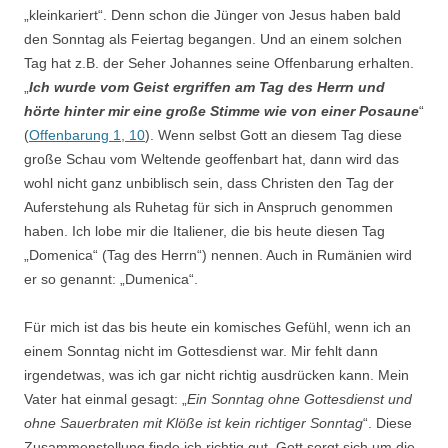
„kleinkariert“. Denn schon die Jünger von Jesus haben bald
den Sonntag als Feiertag begangen. Und an einem solchen
Tag hat z.B. der Seher Johannes seine Offenbarung erhalten.
„
Ich wurde vom Geist ergriffen am Tag des Herrn und
hörte hinter mir eine große Stimme wie von einer Posaune
“
(
Offenbarung 1, 10
). Wenn selbst Gott an diesem Tag diese
große Schau vom Weltende geoffenbart hat, dann wird das
wohl nicht ganz unbiblisch sein, dass Christen den Tag der
Auferstehung als Ruhetag für sich in Anspruch genommen
haben. Ich lobe mir die Italiener, die bis heute diesen Tag
„Domenica“ (Tag des Herrn“) nennen. Auch in Rumänien wird
er so genannt: „Dumenica“.
Für mich ist das bis heute ein komisches Gefühl, wenn ich an
einem Sonntag nicht im Gottesdienst war. Mir fehlt dann
irgendetwas, was ich gar nicht richtig ausdrücken kann. Mein
Vater hat einmal gesagt: „
Ein Sonntag ohne Gottesdienst und
ohne Sauerbraten mit Klöße ist kein richtiger Sonntag
“. Diese
Zusammenstellung finde ich richtig gut. Gott sorgt sich um die