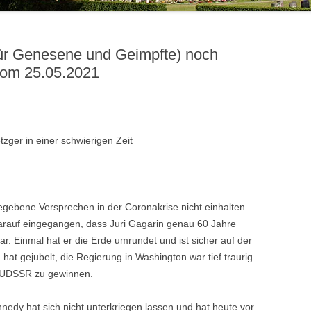
OSTEOPOROSEGRUPPE
SHINING LIGHTS – DER
BESONDERE VERANSTALTUNGEN
JUGENDBIBELKREIS
POSAUNENCHOR
GRUPPEN UND KREISE
für Genesene und Geimpfte) noch
JUGENDGRUPPEN
SINGTEAM
JUGENDARBEIT
 vom 25.05.2021
FÖRDERKREIS JUGENDARBEIT
TAUFELTERNBESUCHE
SONSTIGES
zger in einer schwierigen Zeit
egebene Versprechen in der Coronakrise nicht einhalten.
rauf eingegangen, dass Juri Gagarin genau 60 Jahre
r. Einmal hat er die Erde umrundet und ist sicher auf der
at gejubelt, die Regierung in Washington war tief traurig.
e UDSSR zu gewinnen.
nedy hat sich nicht unterkriegen lassen und hat heute vor