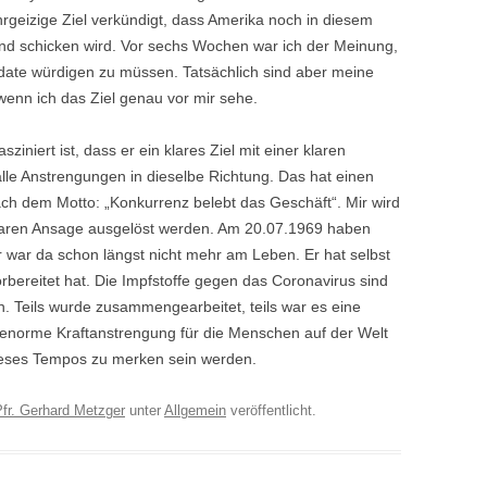
geizige Ziel verkündigt, dass Amerika noch in diesem
 schicken wird. Vor sechs Wochen war ich der Meinung,
date würdigen zu müssen. Tatsächlich sind aber meine
 wenn ich das Ziel genau vor mir sehe.
niert ist, dass er ein klares Ziel mit einer klaren
lle Anstrengungen in dieselbe Richtung. Das hat einen
h dem Motto: „Konkurrenz belebt das Geschäft“. Mir wird
 klaren Ansage ausgelöst werden. Am 20.07.1969 haben
Er war da schon längst nicht mehr am Leben. Er hat selbst
rbereitet hat. Die Impfstoffe gegen das Coronavirus sind
. Teils wurde zusammengearbeitet, teils war es eine
 enorme Kraftanstrengung für die Menschen auf der Welt
dieses Tempos zu merken sein werden.
Pfr. Gerhard Metzger
unter
Allgemein
veröffentlicht.