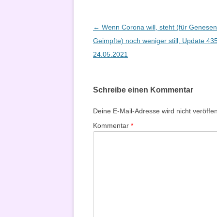
Beitragsnavigation
←
Wenn Corona will, steht (für Genese
Geimpfte) noch weniger still, Update 4
24.05.2021
Schreibe einen Kommentar
Deine E-Mail-Adresse wird nicht veröffent
Kommentar
*