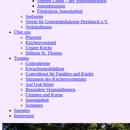
Shining Lights – der Jugendbibelkreis
Jugendgruppen
Förderkreis Jugendarbeit
Seelsorge
Verein für Gemeindediakonie Hersbruck e.V.
Verkündigung
Über uns
Pfarramt
Kirchenvorstand
Unsere Kirche
Stiftung St. Thomas
Termine
Gottesdienste
Erwachsenenbildung
Gottesdienst für Familien und Kinder
Sitzungen des Kirchenvorstandes
Auf Gott hören
Besondere Veranstaltungen
Gruppen und Kreise
Jugendarbeit
Sonstiges
Spenden
Impressum