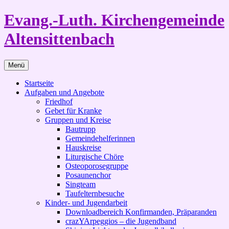
Zum
Evang.-Luth. Kirchengemeinde
Inhalt
springen
Altensittenbach
Menü
Startseite
Aufgaben und Angebote
Friedhof
Gebet für Kranke
Gruppen und Kreise
Bautrupp
Gemeindehelferinnen
Hauskreise
Liturgische Chöre
Osteoporosegruppe
Posaunenchor
Singteam
Taufelternbesuche
Kinder- und Jugendarbeit
Downloadbereich Konfirmanden, Präparanden
crazYArpeggios – die Jugendband