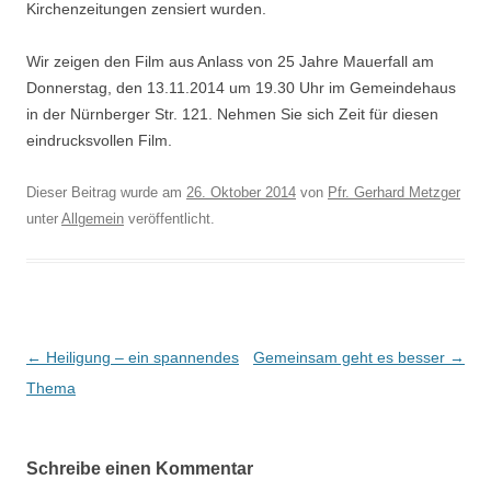
Kirchenzeitungen zensiert wurden.
Wir zeigen den Film aus Anlass von 25 Jahre Mauerfall am
Donnerstag, den 13.11.2014 um 19.30 Uhr im Gemeindehaus
in der Nürnberger Str. 121. Nehmen Sie sich Zeit für diesen
eindrucksvollen Film.
Dieser Beitrag wurde am
26. Oktober 2014
von
Pfr. Gerhard Metzger
unter
Allgemein
veröffentlicht.
Beitragsnavigation
←
Heiligung – ein spannendes
Gemeinsam geht es besser
→
Thema
Schreibe einen Kommentar