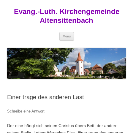
Zum
Inhalt
Evang.-Luth. Kirchengemeinde
springen
Altensittenbach
Menü
Einer trage des anderen Last
Schreibe eine Antwort
Der eine hängt sich seinen Christus übers Bett, der andere
seinen Stalin. Lothar Warnekes Film „Einer trage des anderen