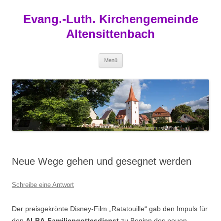
Zum
Inhalt
Evang.-Luth. Kirchengemeinde
springen
Altensittenbach
Menü
Neue Wege gehen und gesegnet werden
Schreibe eine Antwort
Der preisgekrönte Disney-Film „Ratatouille“ gab den Impuls für
den
ALBA-Familiengottesdienst
zu Beginn des neuen