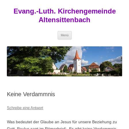
Zum
Inhalt
Evang.-Luth. Kirchengemeinde
springen
Altensittenbach
Menü
Keine Verdammnis
Schreibe eine Antwort
Was bedeutet der Glaube an Jesus für unsere Beziehung zu
Gott. Paulus sagt im Römerbrief: „Es gibt keine Verdammnis