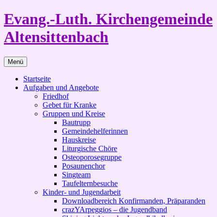
Zum
Evang.-Luth. Kirchengemeinde
Inhalt
springen
Altensittenbach
Menü
Startseite
Aufgaben und Angebote
Friedhof
Gebet für Kranke
Gruppen und Kreise
Bautrupp
Gemeindehelferinnen
Hauskreise
Liturgische Chöre
Osteoporosegruppe
Posaunenchor
Singteam
Taufelternbesuche
Kinder- und Jugendarbeit
Downloadbereich Konfirmanden, Präparanden
crazYArpeggios – die Jugendband