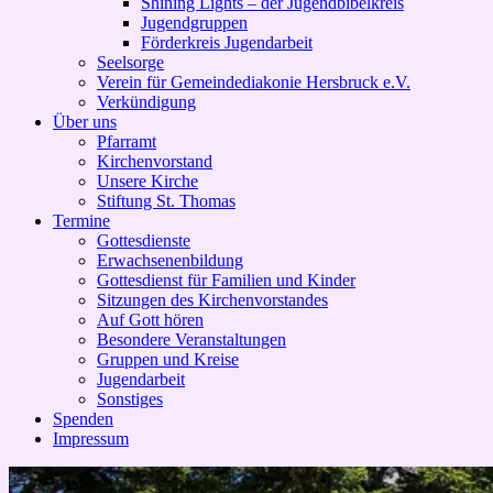
Shining Lights – der Jugendbibelkreis
Jugendgruppen
Förderkreis Jugendarbeit
Seelsorge
Verein für Gemeindediakonie Hersbruck e.V.
Verkündigung
Über uns
Pfarramt
Kirchenvorstand
Unsere Kirche
Stiftung St. Thomas
Termine
Gottesdienste
Erwachsenenbildung
Gottesdienst für Familien und Kinder
Sitzungen des Kirchenvorstandes
Auf Gott hören
Besondere Veranstaltungen
Gruppen und Kreise
Jugendarbeit
Sonstiges
Spenden
Impressum