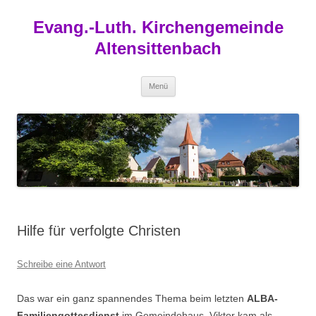
Zum
Inhalt
Evang.-Luth. Kirchengemeinde
springen
Altensittenbach
Menü
Hilfe für verfolgte Christen
Schreibe eine Antwort
Das war ein ganz spannendes Thema beim letzten
ALBA-
Familiengottesdienst
im Gemeindehaus. Viktor kam als