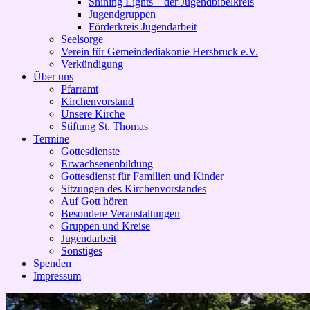
Shining Lights – der Jugendbibelkreis
Jugendgruppen
Förderkreis Jugendarbeit
Seelsorge
Verein für Gemeindediakonie Hersbruck e.V.
Verkündigung
Über uns
Pfarramt
Kirchenvorstand
Unsere Kirche
Stiftung St. Thomas
Termine
Gottesdienste
Erwachsenenbildung
Gottesdienst für Familien und Kinder
Sitzungen des Kirchenvorstandes
Auf Gott hören
Besondere Veranstaltungen
Gruppen und Kreise
Jugendarbeit
Sonstiges
Spenden
Impressum