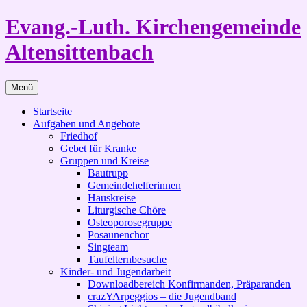
Zum
Evang.-Luth. Kirchengemeinde
Inhalt
springen
Altensittenbach
Menü
Startseite
Aufgaben und Angebote
Friedhof
Gebet für Kranke
Gruppen und Kreise
Bautrupp
Gemeindehelferinnen
Hauskreise
Liturgische Chöre
Osteoporosegruppe
Posaunenchor
Singteam
Taufelternbesuche
Kinder- und Jugendarbeit
Downloadbereich Konfirmanden, Präparanden
crazYArpeggios – die Jugendband