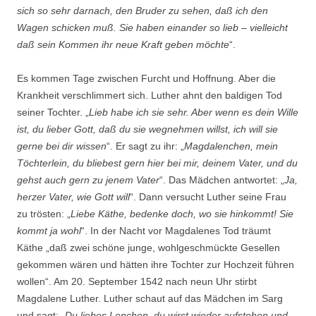
sich so sehr darnach, den Bruder zu sehen, daß ich den
Wagen schicken muß. Sie haben einander so lieb – vielleicht
daß sein Kommen ihr neue Kraft geben möchte
“.
Es kommen Tage zwischen Furcht und Hoffnung. Aber die
Krankheit verschlimmert sich. Luther ahnt den baldigen Tod
seiner Tochter. „
Lieb habe ich sie sehr. Aber wenn es dein Wille
ist, du lieber Gott, daß du sie wegnehmen willst, ich will sie
gerne bei dir wissen
“. Er sagt zu ihr: „
Magdalenchen, mein
Töchterlein, du bliebest gern hier bei mir, deinem Vater, und du
gehst auch gern zu jenem Vater
“. Das Mädchen antwortet: „
Ja,
herzer Vater, wie Gott will
“. Dann versucht Luther seine Frau
zu trösten: „
Liebe Käthe, bedenke doch, wo sie hinkommt! Sie
kommt ja wohl
“. In der Nacht vor Magdalenes Tod träumt
Käthe „daß zwei schöne junge, wohlgeschmückte Gesellen
gekommen wären und hätten ihre Tochter zur Hochzeit führen
wollen“. Am 20. September 1542 nach neun Uhr stirbt
Magdalene Luther. Luther schaut auf das Mädchen im Sarg
und sagt: „
Du liebes Lenchen, du wirst wieder aufstehen und