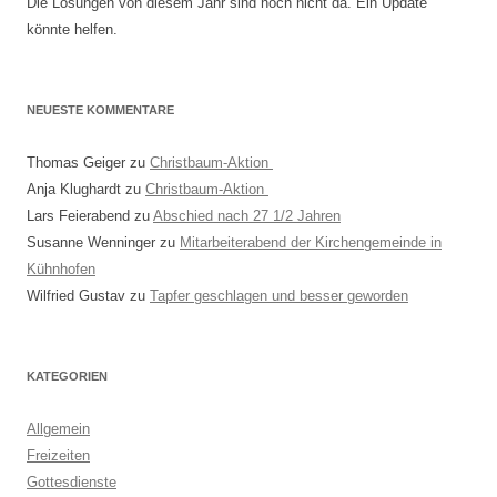
Die Losungen von diesem Jahr sind noch nicht da. Ein Update
könnte helfen.
NEUESTE KOMMENTARE
Thomas Geiger
zu
Christbaum-Aktion
Anja Klughardt
zu
Christbaum-Aktion
Lars Feierabend
zu
Abschied nach 27 1/2 Jahren
Susanne Wenninger
zu
Mitarbeiterabend der Kirchengemeinde in
Kühnhofen
Wilfried Gustav
zu
Tapfer geschlagen und besser geworden
KATEGORIEN
Allgemein
Freizeiten
Gottesdienste