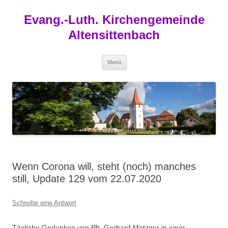
Zum
Inhalt
Evang.-Luth. Kirchengemeinde
springen
Altensittenbach
Menü
Wenn Corona will, steht (noch) manches
still, Update 129 vom 22.07.2020
Schreibe eine Antwort
Tägliche Gedanken von Pfr. Gerhard Metzger in einer