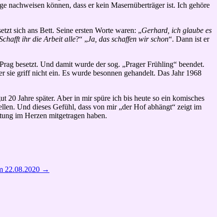
oge nachweisen können, dass er kein Masernüberträger ist. Ich gehöre
setzt sich ans Bett. Seine ersten Worte waren: „
Gerhard, ich glaube es
Schafft ihr die Arbeit alle
?“ „
Ja, das schaffen wir schon
“. Dann ist er
rag besetzt. Und damit wurde der sog. „Prager Frühling“ beendet.
 sie griff nicht ein. Es wurde besonnen gehandelt. Das Jahr 1968
t 20 Jahre später. Aber in mir spüre ich bis heute so ein komisches
llen. Und dieses Gefühl, dass von mir „der Hof abhängt“ zeigt im
ortung im Herzen mitgetragen haben.
om 22.08.2020
→