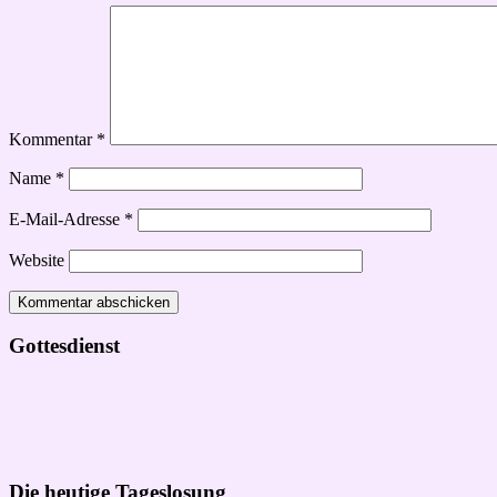
Kommentar
*
Name
*
E-Mail-Adresse
*
Website
Gottesdienst
Die heutige Tageslosung