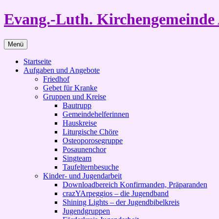
Zum
Evang.-Luth. Kirchengemeinde 
Inhalt
springen
Menü
Startseite
Aufgaben und Angebote
Friedhof
Gebet für Kranke
Gruppen und Kreise
Bautrupp
Gemeindehelferinnen
Hauskreise
Liturgische Chöre
Osteoporosegruppe
Posaunenchor
Singteam
Taufelternbesuche
Kinder- und Jugendarbeit
Downloadbereich Konfirmanden, Präparanden
crazYArpeggios – die Jugendband
Shining Lights – der Jugendbibelkreis
Jugendgruppen