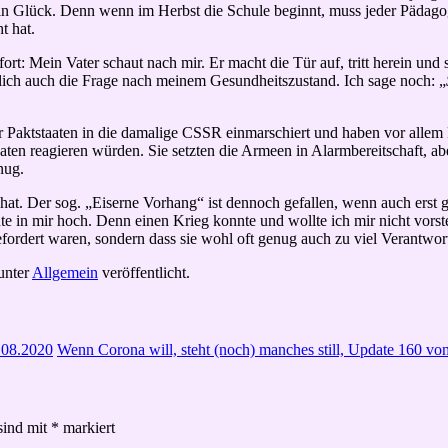
t ein Glück. Denn wenn im Herbst die Schule beginnt, muss jeder Pädag
t hat.
ort: Mein Vater schaut nach mir. Er macht die Tür auf, tritt herein und 
lich auch die Frage nach meinem Gesundheitszustand. Ich sage noch: „
aktstaaten in die damalige CSSR einmarschiert und haben vor allem P
n reagieren würden. Sie setzten die Armeen in Alarmbereitschaft, aber
nug.
at. Der sog. „Eiserne Vorhang“ ist dennoch gefallen, wenn auch erst gu
in mir hoch. Denn einen Krieg konnte und wollte ich mir nicht vorste
gefordert waren, sondern dass sie wohl oft genug auch zu viel Verantw
unter
Allgemein
veröffentlicht.
.08.2020
Wenn Corona will, steht (noch) manches still, Update 160 v
sind mit
*
markiert