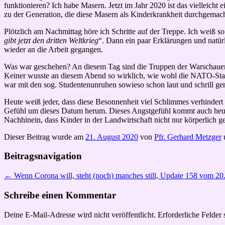
funktionieren? Ich habe Masern. Jetzt im Jahr 2020 ist das vielleich
zu der Generation, die diese Masern als Kinderkrankheit durchgemach
Plötzlich am Nachmittag höre ich Schritte auf der Treppe. Ich weiß sof
gibt jetzt den dritten Weltkrieg
“. Dann ein paar Erklärungen und natür
wieder an die Arbeit gegangen.
Was war geschehen? An diesem Tag sind die Truppen der Warschauer P
Keiner wusste an diesem Abend so wirklich, wie wohl die NATO-Staate
war mit den sog. Studentenunruhen sowieso schon laut und schrill ge
Heute weiß jeder, dass diese Besonnenheit viel Schlimmes verhindert h
Gefühl um dieses Datum herum. Dieses Angstgefühl kommt auch heute 
Nachhinein, dass Kinder in der Landwirtschaft nicht nur körperlich 
Dieser Beitrag wurde am
21. August 2020
von
Pfr. Gerhard Metzger
Beitragsnavigation
←
Wenn Corona will, steht (noch) manches still, Update 158 vom 20
Schreibe einen Kommentar
Deine E-Mail-Adresse wird nicht veröffentlicht.
Erforderliche Felder 