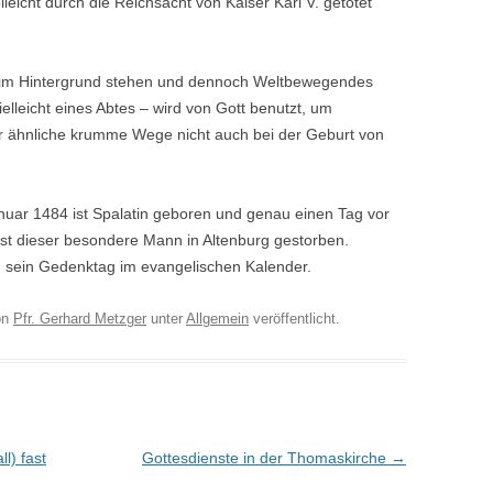
icht durch die Reichsacht von Kaiser Karl V. getötet
 im Hintergrund stehen und dennoch Weltbewegendes
ielleicht eines Abtes – wird von Gott benutzt, um
ir ähnliche krumme Wege nicht auch bei der Geburt von
uar 1484 ist Spalatin geboren und genau einen Tag vor
st dieser besondere Mann in Altenburg gestorben.
ch sein Gedenktag im evangelischen Kalender.
on
Pfr. Gerhard Metzger
unter
Allgemein
veröffentlicht.
l) fast
Gottesdienste in der Thomaskirche
→