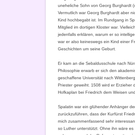
uneheliche Sohn von Georg Burghardt 
Vermutlich war Georg Burghardt aber nicht
Kind hochbegabt ist. Im Rundgang in Spa
Mitglied im dortigen Kloster war. Viellei
jedenfalls erklären, warum er so intelli
war er also keineswegs ein Kind einer Fr
Geschichten um seine Geburt.
Er kam an die Sebaldusschule nach Nürnb
Philosophie erwarb er sich den akadem
geschaffene Universität nach Wittenberg
Priester geweiht. 1508 wird er Erzieher 
Hofkaplan bei Friedrich dem Weisen und 
Spalatin war ein glühender Anhänger der 
zurückzuführen, dass der Kurfürst Friedr
mich zusammenfassend sehr interessant:
so Luther unterstützt. Ohne ihn wäre es