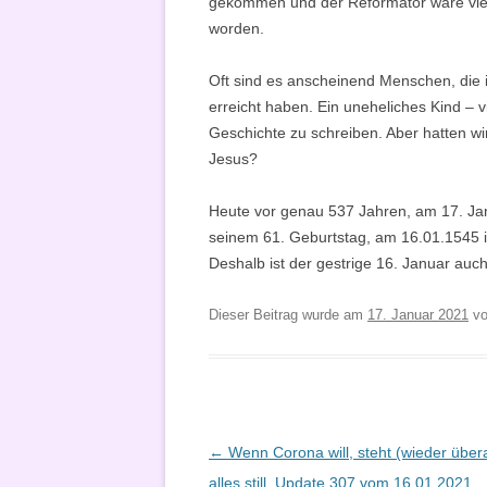
gekommen und der Reformator wäre vielle
worden.
Oft sind es anscheinend Menschen, die
erreicht haben. Ein uneheliches Kind – v
Geschichte zu schreiben. Aber hatten w
Jesus?
Heute vor genau 537 Jahren, am 17. Jan
seinem 61. Geburtstag,
am 16.01.1545
i
Deshalb ist der gestrige 16. Januar au
Dieser Beitrag wurde am
17. Januar 2021
v
Beitragsnavigation
←
Wenn Corona will, steht (wieder überal
alles still, Update 307 vom 16.01.2021