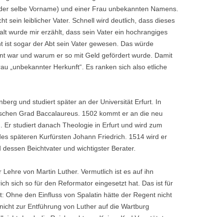
(der selbe Vorname) und einer Frau unbekannten Namens.
 sein leiblicher Vater. Schnell wird deutlich, dass dieses
lt wurde mir erzählt, dass sein Vater ein hochrangiges
cht ist sogar der Abt sein Vater gewesen. Das würde
gent war und warum er so mit Geld gefördert wurde. Damit
au „unbekannter Herkunft“. Es ranken sich also etliche
erg und studiert später an der Universität Erfurt. In
ischen Grad Baccalaureus. 1502 kommt er an die neu
. Er studiert danach Theologie in Erfurt und wird zum
des späteren Kurfürsten Johann Friedrich. 1514 wird er
dessen Beichtvater und wichtigster Berater.
Lehre von Martin Luther. Vermutlich ist es auf ihn
ich sich so für den Reformator eingesetzt hat. Das ist für
 Ohne den Einfluss von Spalatin hätte der Regent nicht
 nicht zur Entführung von Luther auf die Wartburg