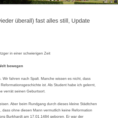
OSTEOPOROSEGRUPPE
SHINING LIGHTS – DER
BESONDERE VERANSTALTUNGEN
JUGENDBIBELKREIS
POSAUNENCHOR
GRUPPEN UND KREISE
eder überall) fast alles still, Update
JUGENDGRUPPEN
SINGTEAM
JUGENDARBEIT
FÖRDERKREIS JUGENDARBEIT
TAUFELTERNBESUCHE
SONSTIGES
zger in einer schwierigen Zeit
 Welt bewegen
. Wir fahren nach Spalt. Manche wissen es nicht, dass
ie Reformationsgeschichte ist. Als Student habe ich gelernt,
 verrät seinen Geburtsort.
eisen. Aber beim Rundgang durch dieses kleine Städtchen
e, dass ohne diesen Mann vermutlich keine Reformation
eorg Burkhardt
am 17.01.1484
geboren. Er war der