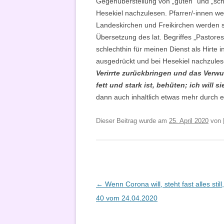
Gegenüberstellung von „guten“ und „schl
Hesekiel nachzulesen. Pfarrer/-innen we
Landeskirchen und Freikirchen werden si
Übersetzung des lat. Begriffes „Pastores
schlechthin für meinen Dienst als Hirte
ausgedrückt und bei Hesekiel nachzulese
Verirrte zurückbringen und das Ver
fett und stark ist, behüten; ich will s
dann auch inhaltlich etwas mehr durch e
Dieser Beitrag wurde am
25. April 2020
von
Beitragsnavigation
←
Wenn Corona will, steht fast alles stil
40 vom 24.04.2020