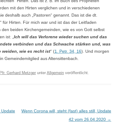
echten“ Hirten. Das ist z. B. im Buch des Propheten
rden mit den Hirten verglichen und in verschiedenen
e deshalb auch „Pastoren“ genannt. Das ist die dt.
“ für Hirten. Für mich war und ist das der Leitfaden
 in den beiden Kirchengemeinden, wie es von Gott selbst
n ist: „
Ich will das Verlorene wieder suchen und das
wundete verbinden und das Schwache stärken und, was
ie weiden, wie es recht ist
“ (
1. Petr. 34, 16
). Und morgen
in Gemeindemitglied aus Altensittenbach.
Pfr. Gerhard Metzger
unter
Allgemein
veröffentlicht.
l, Update
Wenn Corona will, steht (fast) alles still, Update
42 vom 26.04.2020
→