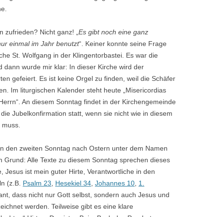
he.
 zufrieden? Nicht ganz! „
Es gibt noch eine ganz
ur einmal im Jahr benutzt
“. Keiner konnte seine Frage
che St. Wolfgang in der Klingentorbastei. Es war die
 dann wurde mir klar: In dieser Kirche wird der
 gefeiert. Es ist keine Orgel zu finden, weil die Schäfer
en. Im liturgischen Kalender steht heute „Misericordias
 Herrn“. An diesem Sonntag findet in der Kirchengemeinde
ie Jubelkonfirmation statt, wenn sie nicht wie in diesem
n muss.
nen den zweiten Sonntag nach Ostern unter dem Namen
en Grund: Alle Texte zu diesem Sonntag sprechen dieses
 Jesus ist mein guter Hirte, Verantwortliche in den
ln (z.B.
Psalm 23
,
Hesekiel 34
,
Johannes 10
,
1.
sant, dass nicht nur Gott selbst, sondern auch Jesus und
ichnet werden. Teilweise gibt es eine klare