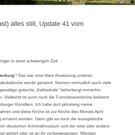
OSTEOPOROSEGRUPPE
SHINING LIGHTS – DER
BESONDERE VERANSTALTUNGEN
JUGENDBIBELKREIS
POSAUNENCHOR
GRUPPEN UND KREISE
st) alles still, Update 41 vom
JUGENDGRUPPEN
SINGTEAM
JUGENDARBEIT
FÖRDERKREIS JUGENDARBEIT
TAUFELTERNBESUCHE
SONSTIGES
zger in einer schwierigen Zeit
henburg
“! Das war eine klare Anweisung unseres
 Jakobskirche wurde genannt. Kennen vermutlich auch viele
gewaltige gotische „Kathedrale“ beherbergt immerhin
. Vielleicht ist auch noch die Franziskanerkirche bekannt.
zburger Künstlers. Ich habe dort jahrelang meine
ahren und diese Kirche ist zur Kirche des Monats April
 ernannt worden. Dann gibt es noch die evangelische
h beim deutschen Kriminalmuseum und der eine oder andere
 gehört oder ist an ihr vorbeigegangen. Weniger