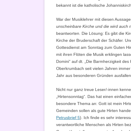
bekannt ist die katholische Johanniskirc
War der Musiklehrer mit diesen Aussagen
unscheinbare Kirche und die wird auch n
beantworten. Die Lösung: Es gibt die Kir
Kirche der Bruderschaft der Schäfer. Und
Gottesdienst am Sonntag zum Guten Hirten
mit ihren Flöten die Musik erklingen lass
Domini“ auf dt. „Die Barmherzigkeit des
Oberkrumbach seit vielen Jahren immer d
Jahr aus besonderen Gründen ausfalle
Nicht nur ganz treue Leser/-innen ken
„Hirtensonntag“. Das hat einen einfach
besondere Thema an: Gott ist mein Hirte,
Gemeinden sollen als gute Hirten hande
Petrusbrief 5
). Ich finde es sehr interes
verantwortliche Menschen als Hirten beze