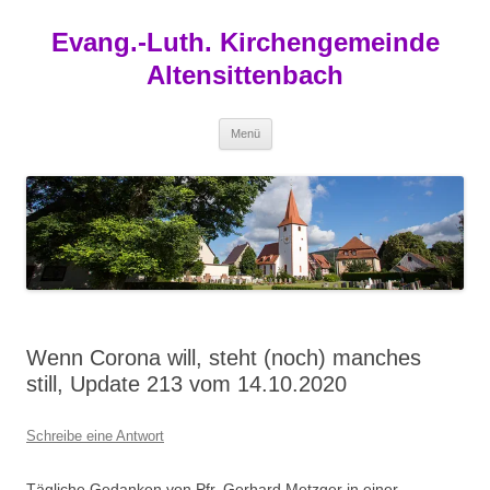
Zum
Inhalt
Evang.-Luth. Kirchengemeinde
springen
Altensittenbach
Menü
Wenn Corona will, steht (noch) manches
still, Update 213 vom 14.10.2020
Schreibe eine Antwort
Tägliche Gedanken von Pfr. Gerhard Metzger in einer