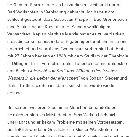
berühmten Pfarrer habe ich bis zu diesem Zeitpunkt nur mit
Bad Wörishofen in Verbindung gebracht. Ich habe nicht
schlecht gestaunt, dass Sebastian Kneipp in Bad Grönenbach
eine Anstellung als Knecht hatte. Seinem weitläufigen
Verwandten, Kaplan Matthias Merkle hat er es zu verdanken,
dass dieser seine besondere Begabung erkannt, ihn in Latein
unterrichtet und so auf das Gymnasium vorbereitet hat. Erst
mit 27 Jahren begann er 1848 mit dem Studium der Theologie
in Dillingen. Er litt vermutlich unter Tuberkulose und entdeckte
das Buch „
Unterricht von Kraft und Würkung des frischen
Wassers in die Leiber der Menschen
“ von Johann Siegemund
Hahn. Er therapierte sich damit selbst und wurde wieder
gesund.
Bei seinem weiteren Studium in München behandelte er
heimlich erfolgreich Mitstudenten. Sein Wirken blieb nicht
unerkannt und er bekam Probleme mit seinen Vorgesetzten.
Schließlich wurde er Geistlicher im Kloster Wörishofen. Er
konnte seine Tätigkeit als Priester und Kurheiler dort ausbauen