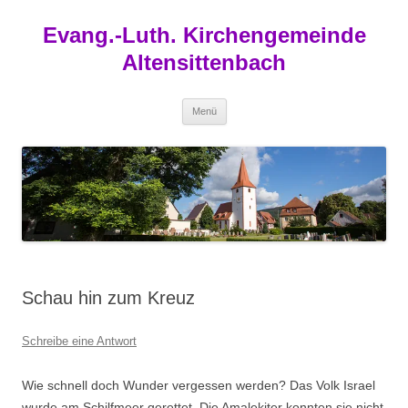
Zum
Inhalt
Evang.-Luth. Kirchengemeinde
springen
Altensittenbach
Menü
Schau hin zum Kreuz
Schreibe eine Antwort
Wie schnell doch Wunder vergessen werden? Das Volk Israel
wurde am Schilfmeer gerettet. Die Amalekiter konnten sie nicht